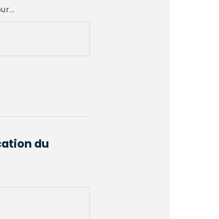
r...
cation du