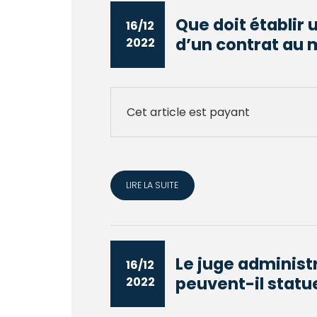
Que doit établir 
16/12
d’un contrat au 
2022
Cet article est payant
LIRE LA SUITE
Le juge administr
16/12
peuvent-il statue
2022