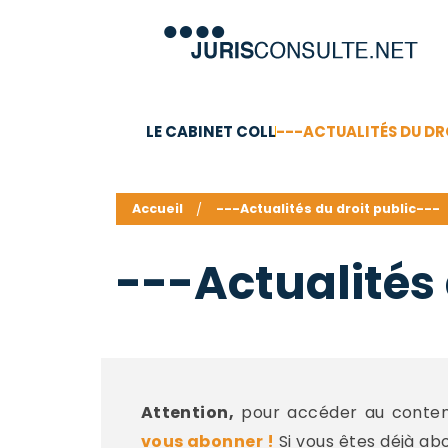
LE CABINET COLL
---ACTUALITÉS DU DR
C.V.
Compétences
Barême des honoraires - a
Accueil
---Actualités du droit public---
---Actualités 
Attention,
pour accéder au contenu
vous abonner !
Si vous êtes déjà ab