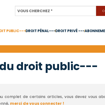
OIT PUBLIC---
DROIT PÉNAL---
DROIT PRIVÉ ---
ABONNEMEN
nnée 2024
du droit public---
 complet de certains articles, vous devez vous a
onné,
merci de vous connecter !