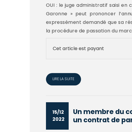
OUI : le juge administratif saisi en
Garonne » peut prononcer l’annu
expressément demandé que sa résil
la procédure de passation du march
Cet article est payant
LIRE LA SUITE
Un membre du con
15/12
un contrat de par
2022