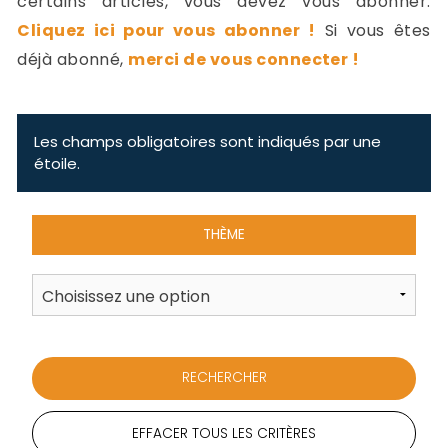
certains articles, vous devez vous abonner.
-
Cliquez ici pour vous abonner !
Si vous êtes
a
c
déjà abonné,
merci de vous connecter !
2
F
L
u
Les champs obligatoires sont indiqués par une
étoile.
THÈME
EFFACER TOUS LES CRITÈRES