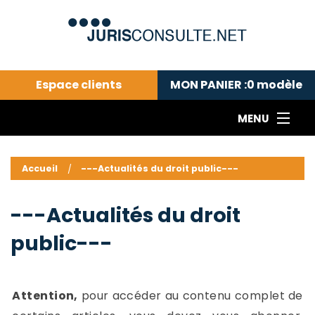
Espace clients
MON PANIER :
0
modèle
MENU
Le cabinet COLL
---Actualités du droit public---
L
Accueil
---Actualités du droit public---
Droit pénal---
c
Droit privé ---
C
---Actualités du droit
Abonnement aux actualités
C
public---
---Me contacter
C
B
-
d
-
Attention,
pour accéder au contenu complet de
h
-