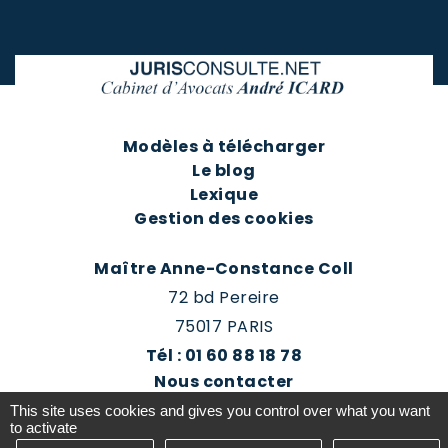
Modèles à télécharger
Le blog
Lexique
Gestion des cookies
Maître Anne-Constance Coll
72 bd Pereire
75017 PARIS
Tél : 01 60 88 18 78
Nous contacter
Prendre rendez-vous
This site uses cookies and gives you control over what you want
Espace client du cabinet
to activate