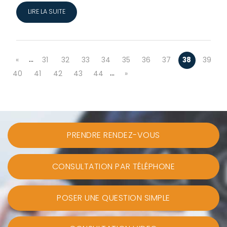
LIRE LA SUITE
…
«
31
32
33
34
35
36
37
38
39
…
40
41
42
43
44
»
PRENDRE RENDEZ-VOUS
CONSULTATION PAR TÉLÉPHONE
POSER UNE QUESTION SIMPLE