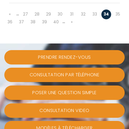
…
«
27
28
29
30
31
32
33
34
35
…
36
37
38
39
40
»
PRENDRE RENDEZ-VOUS
CONSULTATION PAR TÉLÉPHONE
POSER UNE QUESTION SIMPLE
CONSULTATION VIDEO
MODÈLES À TÉLÉCHARGER