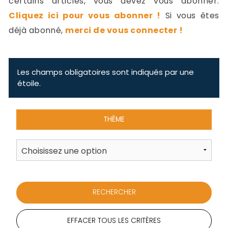
certains articles, vous devez vous abonner.
-
Cliquez ici pour vous abonner !
Si vous êtes
a
c
déjà abonné,
merci de vous connecter !
2
F
L
u
Les champs obligatoires sont indiqués par une
étoile.
THÈME
EFFACER TOUS LES CRITÈRES