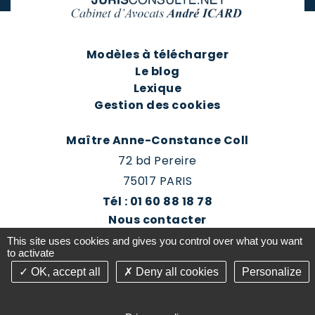
Modèles à télécharger
Le blog
Lexique
Gestion des cookies
Maître Anne-Constance Coll
72 bd Pereire
75017 PARIS
Tél : 01 60 88 18 78
Nous contacter
Prendre rendez-vous
This site uses cookies and gives you control over what you want
Espace client du cabinet
to activate
OK, accept all
Deny all cookies
Personalize
©2016-26 Jurisconsulte - Tous droits réservés -
Conception Absolute Communication & Création