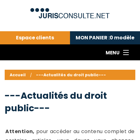
Espace clients
MON PANIER :
0
modèle
MENU
Le cabinet COLL
---Actualités du droit public---
L
Accueil
---Actualités du droit public---
Droit pénal---
c
Droit privé ---
C
---Actualités du droit
Abonnement aux actualités
C
public---
---Me contacter
C
B
-
d
-
Attention,
pour accéder au contenu complet de
h
-