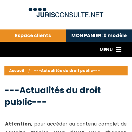
Espace clients
MON PANIER :
0
modèle
MENU
Le cabinet COLL
---Actualités du droit public---
L
Accueil
---Actualités du droit public---
Droit pénal---
c
Droit privé ---
C
---Actualités du droit
Abonnement aux actualités
C
public---
---Me contacter
C
B
-
d
-
Attention,
pour accéder au contenu complet de
h
-