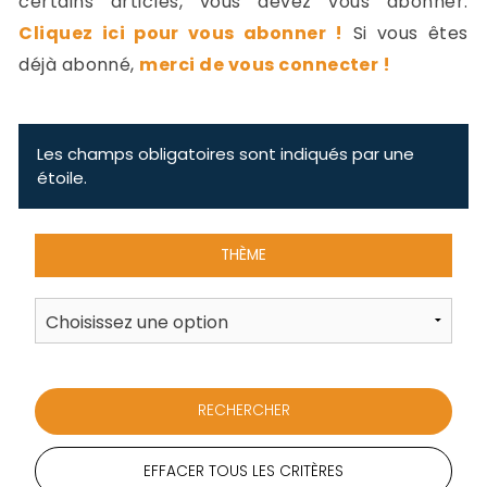
certains articles, vous devez vous abonner.
-
Cliquez ici pour vous abonner !
Si vous êtes
a
c
déjà abonné,
merci de vous connecter !
2
F
L
u
Les champs obligatoires sont indiqués par une
étoile.
THÈME
EFFACER TOUS LES CRITÈRES