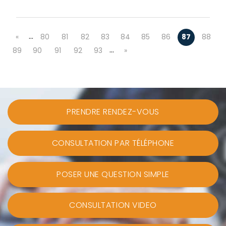
…
«
80
81
82
83
84
85
86
87
88
…
89
90
91
92
93
»
PRENDRE RENDEZ-VOUS
CONSULTATION PAR TÉLÉPHONE
POSER UNE QUESTION SIMPLE
CONSULTATION VIDEO