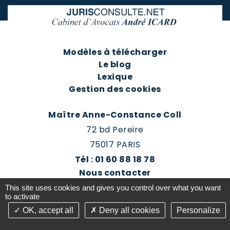
Modèles à télécharger
Le blog
Lexique
Gestion des cookies
Maître Anne-Constance Coll
72 bd Pereire
75017 PARIS
Tél : 01 60 88 18 78
Nous contacter
Prendre rendez-vous
This site uses cookies and gives you control over what you want
Espace client du cabinet
to activate
OK, accept all
Deny all cookies
Personalize
©2016-26 Jurisconsulte - Tous droits réservés -