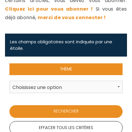
certains articles, vous devez vous abonner.
-
Cliquez ici pour vous abonner !
Si vous êtes
a
c
déjà abonné,
merci de vous connecter !
2
F
L
u
Les champs obligatoires sont indiqués par une
étoile.
THÈME
EFFACER TOUS LES CRITÈRES