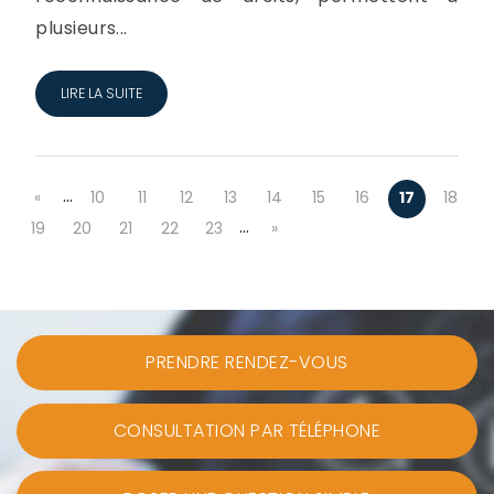
plusieurs...
LIRE LA SUITE
…
«
10
11
12
13
14
15
16
17
18
…
19
20
21
22
23
»
PRENDRE RENDEZ-VOUS
CONSULTATION PAR TÉLÉPHONE