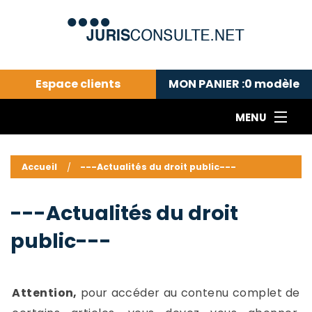
Espace clients
MON PANIER :
0
modèle
MENU
Le cabinet COLL
---Actualités du droit public---
L
Accueil
---Actualités du droit public---
Droit pénal---
c
Droit privé ---
C
---Actualités du droit
Abonnement aux actualités
C
public---
---Me contacter
C
B
-
d
-
Attention,
pour accéder au contenu complet de
h
-