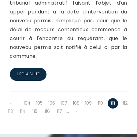
tribunal administratif faisant l'objet d'un
appel pendant à la date d'intervention du
nouveau permis, n'implique pas, pour que le
délai de recours contentieux commence à
courir à l'encontre du requérant, que le
nouveau permis soit notifié à celui-ci par la
commune.
LIRE LA SUITE
…
«
104
105
106
107
108
109
110
111
112
…
113
114
115
116
117
»