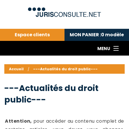
Espace clients
MON PANIER :
0
modèle
MENU
Le cabinet COLL
---Actualités du droit public---
L
Accueil
---Actualités du droit public---
Droit pénal---
c
Droit privé ---
C
---Actualités du droit
Abonnement aux actualités
C
public---
---Me contacter
C
B
-
d
-
Attention,
pour accéder au contenu complet de
h
-