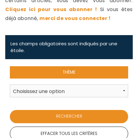
certains articles, vous devez vous abonner.
-
Cliquez ici pour vous abonner !
Si vous êtes
a
c
déjà abonné,
merci de vous connecter !
2
F
L
u
Les champs obligatoires sont indiqués par une
étoile.
THÈME
EFFACER TOUS LES CRITÈRES