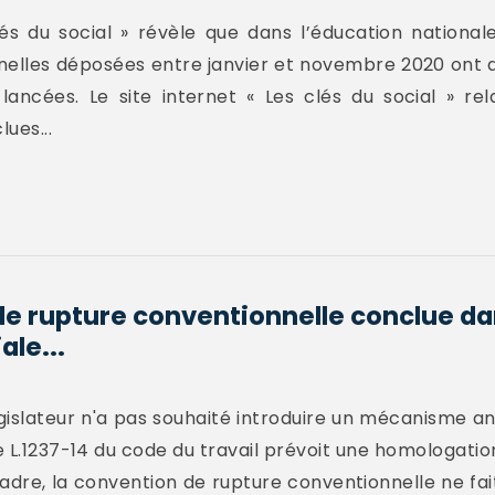
lés du social » révèle que dans l’éducation national
lles déposées entre janvier et novembre 2020 ont ab
ancées. Le site internet « Les clés du social » re
ues...
e rupture conventionnelle conclue dan
ale...
égislateur n'a pas souhaité introduire un mécanisme a
cle L.1237-14 du code du travail prévoit une homologati
cadre, la convention de rupture conventionnelle ne fa