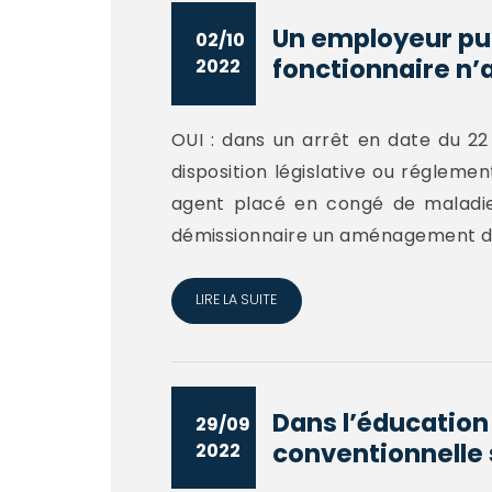
Un employeur pub
02/10
fonctionnaire n’
2022
OUI : dans un arrêt en date du 22 
disposition législative ou régleme
agent placé en congé de maladie,
démissionnaire un aménagement de
LIRE LA SUITE
Dans l’éducatio
29/09
conventionnelle 
2022