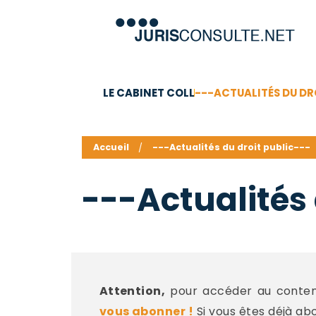
LE CABINET COLL
---ACTUALITÉS DU DR
C.V.
Compétences
Barême des honoraires - a
Accueil
---Actualités du droit public---
---Actualités 
Attention,
pour accéder au contenu
vous abonner !
Si vous êtes déjà ab