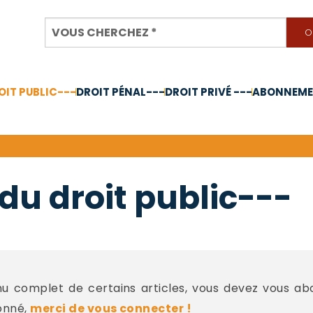
OIT PUBLIC---
DROIT PÉNAL---
DROIT PRIVÉ ---
ABONNEMEN
nnée 2024
du droit public---
 complet de certains articles, vous devez vous a
onné,
merci de vous connecter !