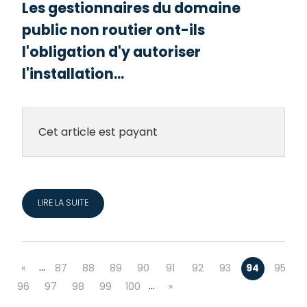
Les gestionnaires du domaine
public non routier ont-ils
l'obligation d'y autoriser
l'installation...
Cet article est payant
LIRE LA SUITE
…
«
87
88
89
90
91
92
93
94
95
…
96
97
98
99
100
»