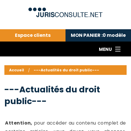
Espace clients
MON PANIER :
0
modèle
MENU
Le cabinet COLL
---Actualités du droit public---
L
Accueil
---Actualités du droit public---
Droit pénal---
c
Droit privé ---
C
---Actualités du droit
Abonnement aux actualités
C
public---
---Me contacter
C
B
-
d
-
Attention,
pour accéder au contenu complet de
h
-