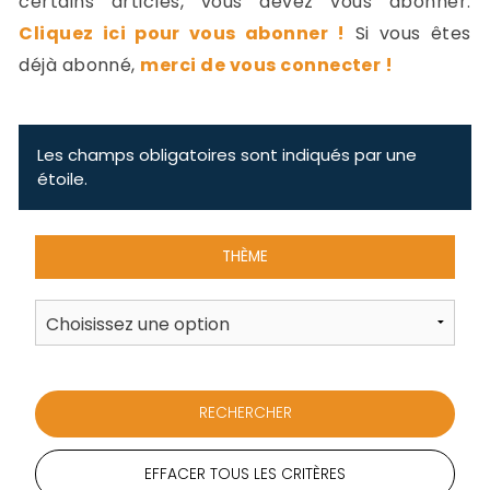
certains articles, vous devez vous abonner.
-
Cliquez ici pour vous abonner !
Si vous êtes
a
c
déjà abonné,
merci de vous connecter !
2
F
L
u
Les champs obligatoires sont indiqués par une
étoile.
THÈME
EFFACER TOUS LES CRITÈRES