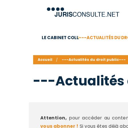
LE CABINET COLL
---ACTUALITÉS DU DR
C.V.
Compétences
Barême des honoraires - a
Accueil
---Actualités du droit public---
---Actualités 
Attention,
pour accéder au contenu
vous abonner !
Si vous êtes déjà ab