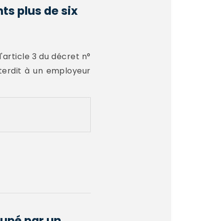
nts plus de six
 l'article 3 du décret n°
nterdit à un employeur
cupé par un