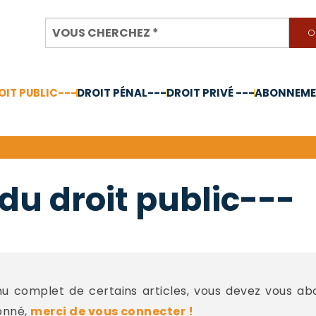
OIT PUBLIC---
DROIT PÉNAL---
DROIT PRIVÉ ---
ABONNEMEN
nnée 2024
du droit public---
 complet de certains articles, vous devez vous a
onné,
merci de vous connecter !