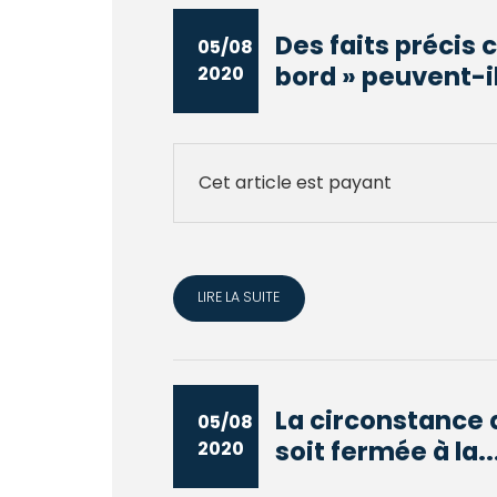
Des faits précis 
05/08
bord » peuvent-il
2020
Cet article est payant
LIRE LA SUITE
La circonstance q
05/08
soit fermée à la..
2020