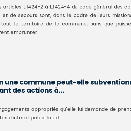
s articles L.1424-2 à L.1424-4 du code général des coll
ie et de secours sont, dans le cadre de leurs missio
ur tout le territoire de la commune, sans que puiss
ivent emprunter.
ion une commune peut-elle subvention
nt des actions à...
engagements appropriés qu'elle lui demande de prend
és d'intérêt public local.