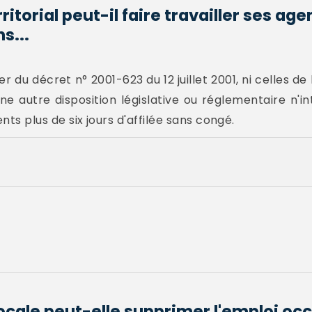
itorial peut-il faire travailler ses age
s...
 1er du décret n° 2001-623 du 12 juillet 2001, ni celles de
e autre disposition législative ou réglementaire n'i
ents plus de six jours d'affilée sans congé.
locale peut-elle supprimer l'emploi oc