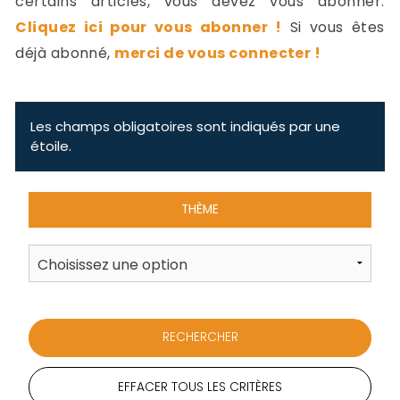
certains articles, vous devez vous abonner.
-
Cliquez ici pour vous abonner !
Si vous êtes
a
c
déjà abonné,
merci de vous connecter !
2
F
L
u
Les champs obligatoires sont indiqués par une
étoile.
THÈME
EFFACER TOUS LES CRITÈRES