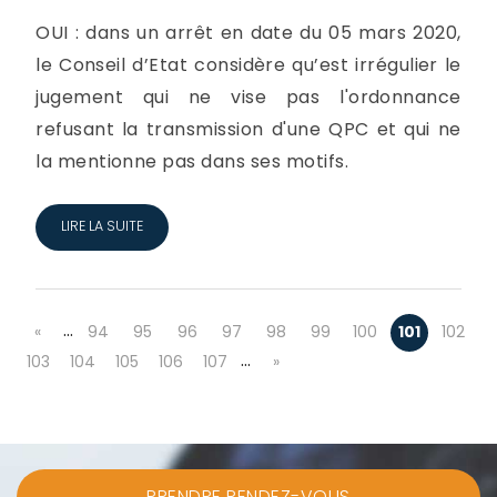
OUI : dans un arrêt en date du 05 mars 2020,
le Conseil d’Etat considère qu’est irrégulier le
jugement qui ne vise pas l'ordonnance
refusant la transmission d'une QPC et qui ne
la mentionne pas dans ses motifs.
LIRE LA SUITE
…
«
94
95
96
97
98
99
100
101
102
…
103
104
105
106
107
»
PRENDRE RENDEZ-VOUS