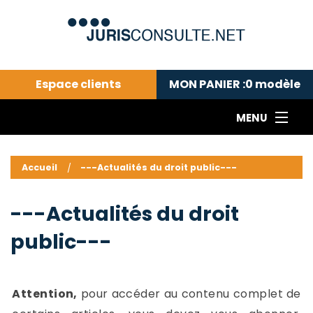
Espace clients
MON PANIER :
0
modèle
MENU
Le cabinet COLL
---Actualités du droit public---
L
Accueil
---Actualités du droit public---
Droit pénal---
c
Droit privé ---
C
---Actualités du droit
Abonnement aux actualités
C
public---
---Me contacter
C
B
-
d
-
Attention,
pour accéder au contenu complet de
h
-