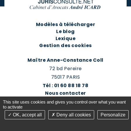
Modèles à télécharger
Le blog
Lexique
Gestion des cookies
Maître Anne-Constance Coll
72 bd Pereire
75017 PARIS
Tél : 01 60 88 18 78
Nous contacter
Prendre rendez-vous
This site uses cookies and gives you control over what you want
Espace client du cabinet
to activate
OK, accept all
Deny all cookies
Personalize
©2016-26 Jurisconsulte - Tous droits réservés -
Conception Absolute Communication & Création