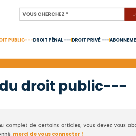
OIT PUBLIC---
DROIT PÉNAL---
DROIT PRIVÉ ---
ABONNEMEN
nnée 2024
du droit public---
 complet de certains articles, vous devez vous a
onné,
merci de vous connecter !