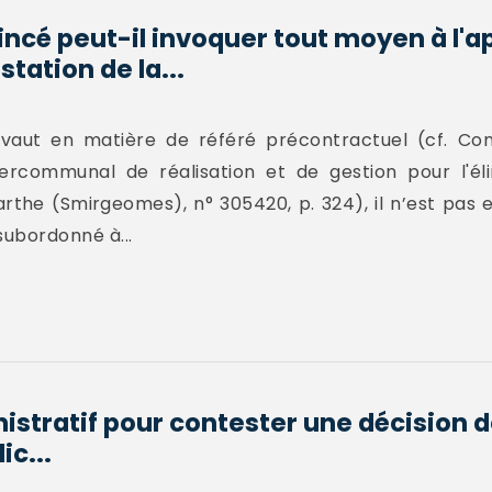
incé peut-il invoquer tout moyen à l'a
tation de la...
vaut en matière de référé précontractuel (cf. Conse
ercommunal de réalisation et de gestion pour l'él
rthe (Smirgeomes), n° 305420, p. 324), il n’est pas 
subordonné à...
stratif pour contester une décision de
c...