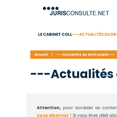
LE CABINET COLL
---ACTUALITÉS DU DR
C.V.
Compétences
Barême des honoraires - a
Accueil
---Actualités du droit public---
---Actualités 
Attention,
pour accéder au contenu
vous abonner !
Si vous êtes déjà ab