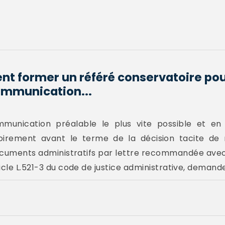
 former un référé conservatoire pour
ommunication...
unication préalable le plus vite possible et e
oirement avant le terme de la décision tacite de 
uments administratifs par lettre recommandée avec
cle L.521-3 du code de justice administrative, demander