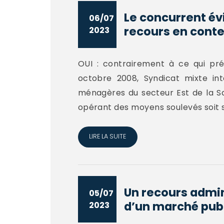
Le concurrent év
06/07
recours en contes
2023
OUI : contrairement à ce qui pré
octobre 2008, Syndicat mixte int
ménagères du secteur Est de la Sa
opérant des moyens soulevés soit 
LIRE LA SUITE
Un recours admini
05/07
d’un marché publi
2023