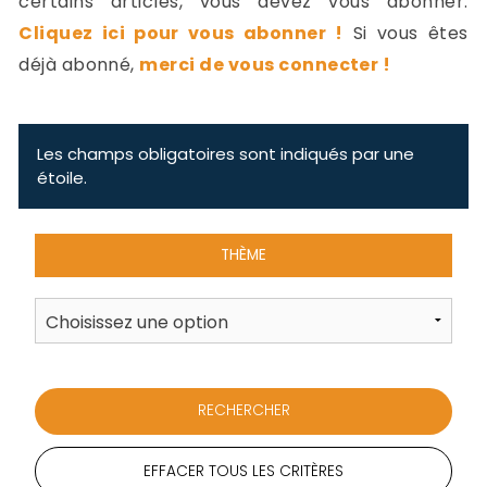
certains articles, vous devez vous abonner.
-
Cliquez ici pour vous abonner !
Si vous êtes
a
c
déjà abonné,
merci de vous connecter !
2
F
L
u
Les champs obligatoires sont indiqués par une
étoile.
THÈME
EFFACER TOUS LES CRITÈRES