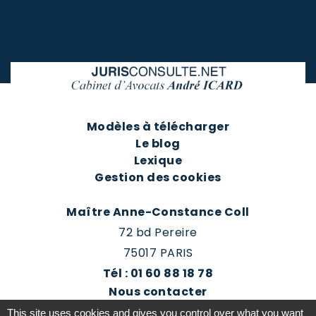
Modèles à télécharger
Le blog
Lexique
Gestion des cookies
Maître Anne-Constance Coll
72 bd Pereire
75017 PARIS
Tél : 01 60 88 18 78
Nous contacter
Prendre rendez-vous
This site uses cookies and gives you control over what you want