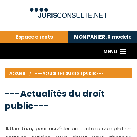
Espace clients
MON PANIER :
0
modèle
MENU
Le cabinet COLL
---Actualités du droit public---
L
Accueil
---Actualités du droit public---
Droit pénal---
c
Droit privé ---
C
---Actualités du droit
Abonnement aux actualités
C
public---
---Me contacter
C
B
-
d
-
Attention,
pour accéder au contenu complet de
h
-