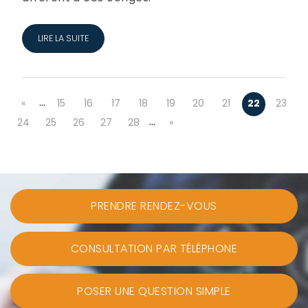
LIRE LA SUITE
…
«
15
16
17
18
19
20
21
22
23
…
24
25
26
27
28
»
PRENDRE RENDEZ-VOUS
CONSULTATION PAR TÉLÉPHONE
POSER UNE QUESTION SIMPLE