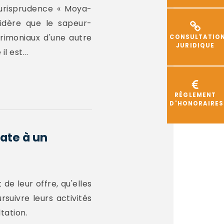
jurisprudence « Moya-
sidère que le sapeur-
atrimoniaux d'une autre
CONSULTATIO
JURIDIQUE
 est...
RÈGLEMENT
D'HONORAIRES
date à un
de leur offre, qu'elles
suivre leurs activités
tation.