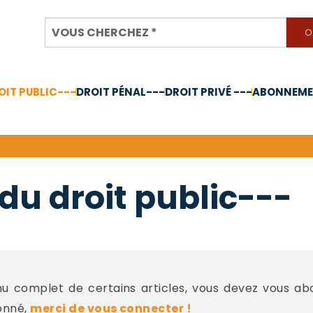
OIT PUBLIC---
DROIT PÉNAL---
DROIT PRIVÉ ---
ABONNEMEN
nnée 2024
du droit public---
 complet de certains articles, vous devez vous a
onné,
merci de vous connecter !