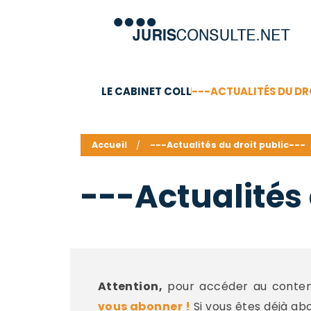
LE CABINET COLL
---ACTUALITÉS DU DR
C.V.
Compétences
Barême des honoraires - a
Accueil
---Actualités du droit public---
---Actualités 
Attention,
pour accéder au contenu
vous abonner !
Si vous êtes déjà ab