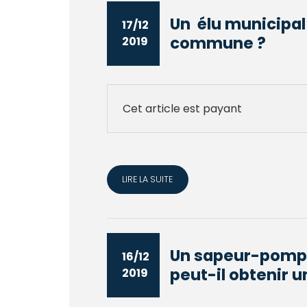
Un élu municipal
17/12
commune ?
2019
Cet article est payant
LIRE LA SUITE
Un sapeur-pompie
16/12
peut-il obtenir u
2019