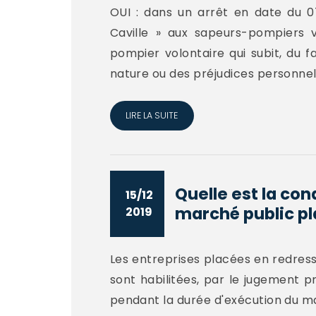
OUI : dans un arrêt en date du 0
Caville » aux sapeurs-pompiers v
pompier volontaire qui subit, du fa
nature ou des préjudices personnels
LIRE LA SUITE
Quelle est la con
15/12
marché public pl
2019
Les entreprises placées en redressem
sont habilitées, par le jugement p
pendant la durée d'exécution du ma