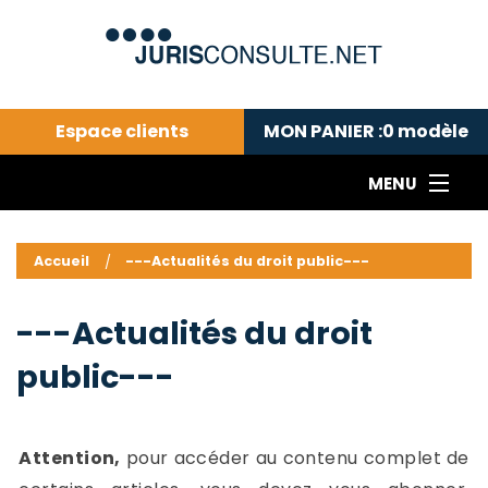
Espace clients
MON PANIER :
0
modèle
MENU
Le cabinet COLL
---Actualités du droit public---
L
Accueil
---Actualités du droit public---
Droit pénal---
c
Droit privé ---
C
---Actualités du droit
Abonnement aux actualités
C
public---
---Me contacter
C
B
-
d
-
Attention,
pour accéder au contenu complet de
h
-