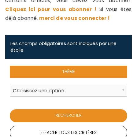
certains articles, vous devez vous abonner.
-
Cliquez ici pour vous abonner !
Si vous êtes
a
c
déjà abonné,
merci de vous connecter !
2
F
L
u
Les champs obligatoires sont indiqués par une
étoile.
THÈME
EFFACER TOUS LES CRITÈRES