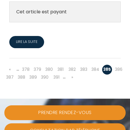
Cet article est payant
LIRE LA SUITE
…
«
378
379
380
381
382
383
384
385
386
…
387
388
389
390
391
»
PRENDRE RENDEZ-VOUS