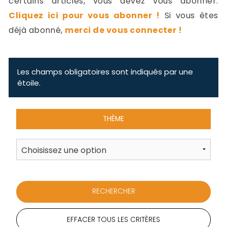
certains articles, vous devez vous abonner.
-
Cliquez ici pour vous abonner !
Si vous êtes
a
c
déjà abonné,
merci de vous connecter !
2
F
L
u
Les champs obligatoires sont indiqués par une
étoile.
THÈME
EFFACER TOUS LES CRITÈRES