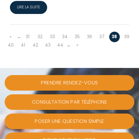
LIRE LA SUITE
…
«
31
32
33
34
35
36
37
38
39
…
40
41
42
43
44
»
PRENDRE RENDEZ-VOUS
CONSULTATION PAR TÉLÉPHONE
POSER UNE QUESTION SIMPLE