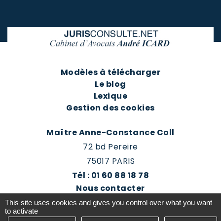
Modèles à télécharger
Le blog
Lexique
Gestion des cookies
Maître Anne-Constance Coll
72 bd Pereire
75017 PARIS
Tél : 01 60 88 18 78
Nous contacter
Prendre rendez-vous
This site uses cookies and gives you control over what you want
Espace client du cabinet
to activate