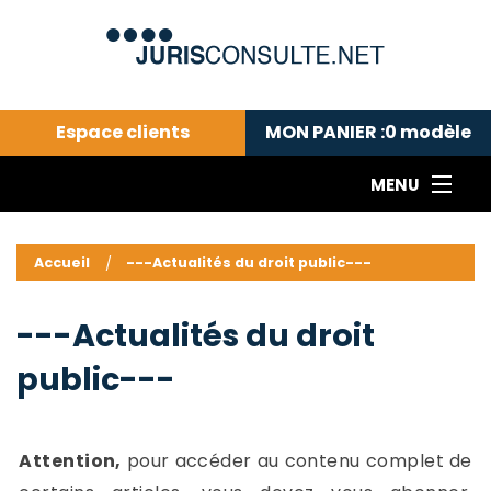
Espace clients
MON PANIER :
0
modèle
MENU
Le cabinet COLL
---Actualités du droit public---
L
Accueil
---Actualités du droit public---
Droit pénal---
c
Droit privé ---
C
---Actualités du droit
Abonnement aux actualités
C
public---
---Me contacter
C
B
-
d
-
Attention,
pour accéder au contenu complet de
h
-