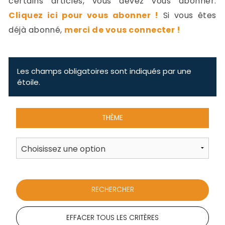
certains articles, vous devez vous abonner.
-
Cliquez ici pour vous abonner !
Si vous êtes
a
c
déjà abonné,
merci de vous connecter !
2
F
L
u
Les champs obligatoires sont indiqués par une
étoile.
THÈME
EFFACER TOUS LES CRITÈRES