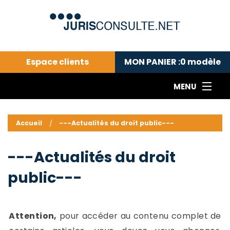
Espace clients
MON PANIER :
0
modèle
MENU
Le cabinet COLL
---Actualités du droit public---
L
Accueil
---Actualités du droit public---
Droit pénal---
c
Droit privé ---
C
---Actualités du droit
Abonnement aux actualités
C
public---
---Me contacter
C
B
-
d
-
Attention,
pour accéder au contenu complet de
h
-