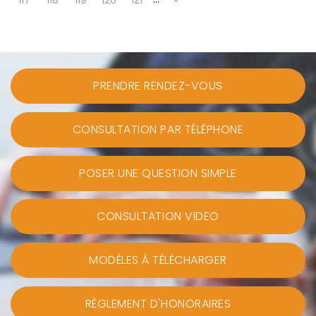
117
118
119
120
121
»
PRENDRE RENDEZ-VOUS
CONSULTATION PAR TÉLÉPHONE
POSER UNE QUESTION SIMPLE
CONSULTATION VIDEO
MODÈLES À TÉLÉCHARGER
RÈGLEMENT D'HONORAIRES