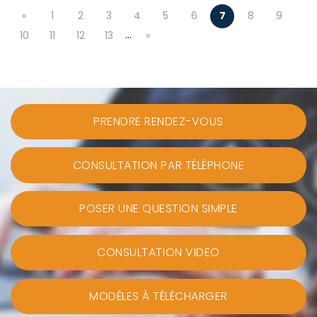
«
1
2
3
4
5
6
7
8
9
…
10
11
12
13
»
PRENDRE RENDEZ-VOUS
CONSULTATION PAR TÉLÉPHONE
POSER UNE QUESTION SIMPLE
CONSULTATION VIDEO
MODÈLES À TÉLÉCHARGER