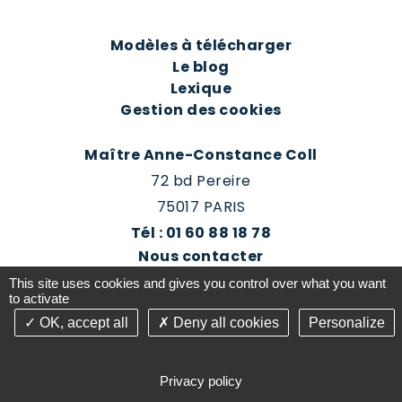
Modèles à télécharger
Le blog
Lexique
Gestion des cookies
Maître Anne-Constance Coll
72 bd Pereire
75017 PARIS
Tél : 01 60 88 18 78
Nous contacter
Prendre rendez-vous
This site uses cookies and gives you control over what you want
Espace client du cabinet
to activate
OK, accept all
Deny all cookies
Personalize
©2016-26 Jurisconsulte - Tous droits réservés -
Conception Absolute Communication & Création
Privacy policy
Answeb -
Gestion cookies