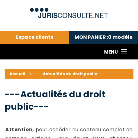
Espace clients
MON PANIER :
0
modèle
MENU
Le cabinet COLL
---Actualités du droit public---
L
Accueil
---Actualités du droit public---
Droit pénal---
c
Droit privé ---
C
---Actualités du droit
Abonnement aux actualités
C
public---
---Me contacter
C
B
-
d
-
Attention,
pour accéder au contenu complet de
h
-