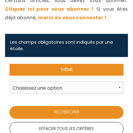
certains articles, vous devez vous abonner.
-
Cliquez ici pour vous abonner !
Si vous êtes
a
c
déjà abonné,
merci de vous connecter !
2
F
L
u
Les champs obligatoires sont indiqués par une
étoile.
THÈME
EFFACER TOUS LES CRITÈRES