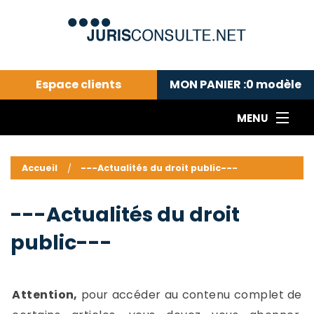
Espace clients
MON PANIER :
0
modèle
MENU
Le cabinet COLL
---Actualités du droit public---
L
Accueil
---Actualités du droit public---
Droit pénal---
c
Droit privé ---
C
---Actualités du droit
Abonnement aux actualités
C
public---
---Me contacter
C
B
-
d
-
Attention,
pour accéder au contenu complet de
h
-