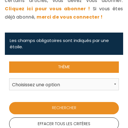
certains articles, vous devez vous abonner.
-
Cliquez ici pour vous abonner !
Si vous êtes
a
c
déjà abonné,
merci de vous connecter !
2
F
L
u
Les champs obligatoires sont indiqués par une
étoile.
THÈME
EFFACER TOUS LES CRITÈRES