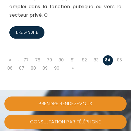
emploi dans la fonction publique ou vers le
secteur privé. C
LIRE LA SUITE
…
«
77
78
79
80
81
82
83
84
85
…
86
87
88
89
90
»
PRENDRE RENDEZ-VOUS
CONSULTATION PAR TÉLÉPHONE