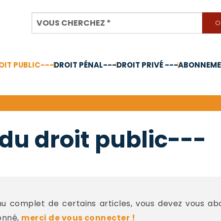
OIT PUBLIC---
DROIT PÉNAL---
DROIT PRIVÉ ---
ABONNEMEN
nnée 2024
du droit public---
 complet de certains articles, vous devez vous a
onné,
merci de vous connecter !