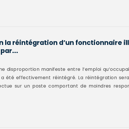
n la réintégration d’un fonctionnaire 
par...
 une disproportion manifeste entre l’emploi qu’occupai
l a été effectivement réintégré. La réintégration ser
effectue sur un poste comportant de moindres respon