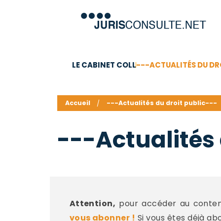
LE CABINET COLL
---ACTUALITÉS DU DR
C.V.
Compétences
Barême des honoraires - a
Accueil
---Actualités du droit public---
---Actualités 
Attention,
pour accéder au contenu
vous abonner !
Si vous êtes déjà ab