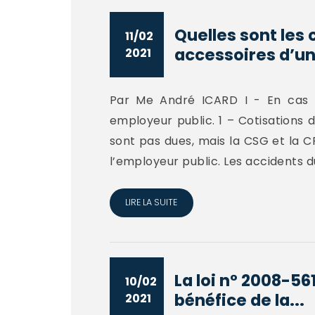
Quelles sont les 
11/02
accessoires d’un.
2021
Par Me André ICARD I - En cas d’
employeur public. 1 – Cotisations d
sont pas dues, mais la CSG et la 
l’employeur public. Les accidents du
LIRE LA SUITE
La loi n° 2008-561
10/02
bénéfice de la...
2021