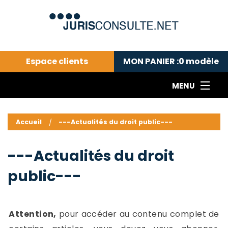
Espace clients
MON PANIER :
0
modèle
MENU
Le cabinet COLL
---Actualités du droit public---
L
Accueil
---Actualités du droit public---
Droit pénal---
c
Droit privé ---
C
---Actualités du droit
Abonnement aux actualités
C
public---
---Me contacter
C
B
-
d
-
Attention,
pour accéder au contenu complet de
h
-