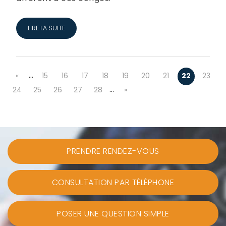
LIRE LA SUITE
…
«
15
16
17
18
19
20
21
22
23
…
24
25
26
27
28
»
PRENDRE RENDEZ-VOUS
CONSULTATION PAR TÉLÉPHONE
POSER UNE QUESTION SIMPLE