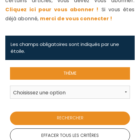
certains articles, vous devez vous abonner.
-
Cliquez ici pour vous abonner !
Si vous êtes
a
c
déjà abonné,
merci de vous connecter !
2
F
L
u
Les champs obligatoires sont indiqués par une
étoile.
THÈME
EFFACER TOUS LES CRITÈRES