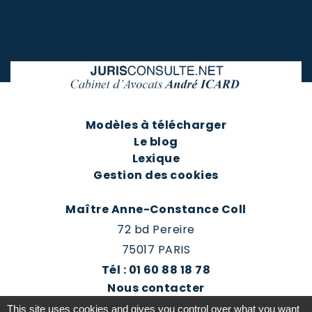
Modèles à télécharger
Le blog
Lexique
Gestion des cookies
Maître Anne-Constance Coll
72 bd Pereire
75017 PARIS
Tél : 01 60 88 18 78
Nous contacter
Prendre rendez-vous
This site uses cookies and gives you control over what you want