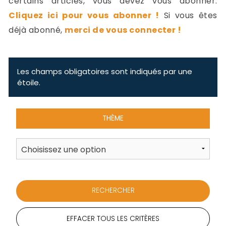
certains articles, vous devez vous abonner.
-
Cliquez ici pour vous abonner !
Si vous êtes
a
c
déjà abonné,
merci de vous connecter !
2
F
L
u
Les champs obligatoires sont indiqués par une
étoile.
THÈME
EFFACER TOUS LES CRITÈRES