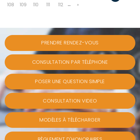
…
108
109
110
111
112
»
PRENDRE RENDEZ-VOUS
CONSULTATION PAR TÉLÉPHONE
POSER UNE QUESTION SIMPLE
CONSULTATION VIDEO
MODÈLES À TÉLÉCHARGER
RÈGLEMENT D'HONORAIRES