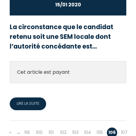
15/01 2020
La circonstance que le candidat
retenu soit une SEM locale dont
l’autorité concédante est...
Cet article est payant
LIRE LA SUITE
…
«
99
100
101
102
103
104
105
106
107