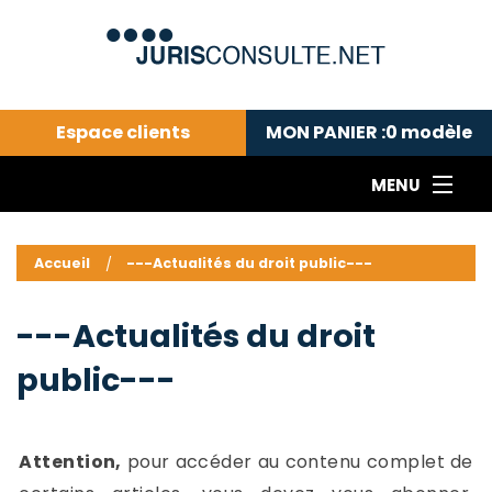
Espace clients
MON PANIER :
0
modèle
MENU
Le cabinet COLL
---Actualités du droit public---
L
Accueil
---Actualités du droit public---
Droit pénal---
c
Droit privé ---
C
---Actualités du droit
Abonnement aux actualités
C
public---
---Me contacter
C
B
-
d
-
Attention,
pour accéder au contenu complet de
h
-