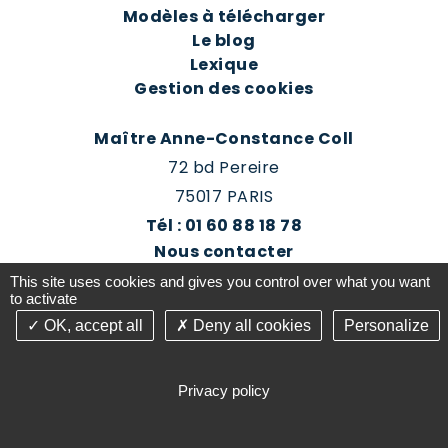
Modèles à télécharger
Le blog
Lexique
Gestion des cookies
Maître Anne-Constance Coll
72 bd Pereire
75017 PARIS
Tél : 01 60 88 18 78
Nous contacter
Prendre rendez-vous
This site uses cookies and gives you control over what you want
Espace client du cabinet
to activate
OK, accept all
Deny all cookies
Personalize
©2016-26 Jurisconsulte - Tous droits réservés -
Conception Absolute Communication & Création
Privacy policy
Answeb -
Gestion cookies
Plan du site
Mentions légales