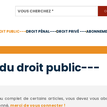
OIT PUBLIC---
DROIT PÉNAL---
DROIT PRIVÉ ---
ABONNEMEN
nnée 2024
du droit public---
 complet de certains articles, vous devez vous a
onné,
merci de vous connecter !