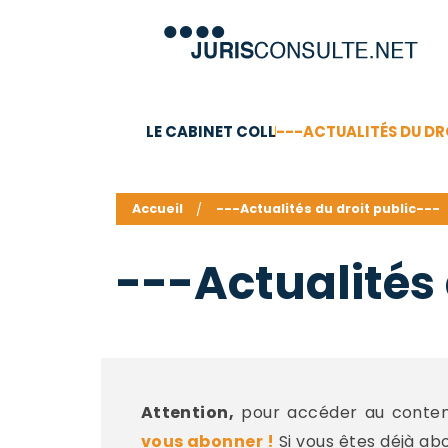
LE CABINET COLL
---ACTUALITÉS DU DR
C.V.
Compétences
Barême des honoraires - a
Accueil
---Actualités du droit public---
---Actualités 
Attention,
pour accéder au contenu
vous abonner !
Si vous êtes déjà ab