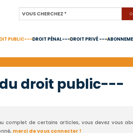
OIT PUBLIC---
DROIT PÉNAL---
DROIT PRIVÉ ---
ABONNEMEN
nnée 2024
du droit public---
 complet de certains articles, vous devez vous a
onné,
merci de vous connecter !