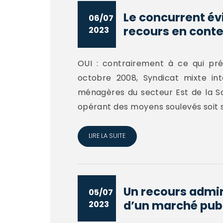
Le concurrent év
06/07
recours en contes
2023
OUI : contrairement à ce qui pré
octobre 2008, Syndicat mixte int
ménagères du secteur Est de la Sa
opérant des moyens soulevés soit 
LIRE LA SUITE
Un recours admini
05/07
d’un marché publi
2023