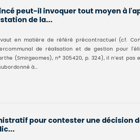
incé peut-il invoquer tout moyen à l'a
tation de la...
vaut en matière de référé précontractuel (cf. Conse
ercommunal de réalisation et de gestion pour l'él
rthe (Smirgeomes), n° 305420, p. 324), il n’est pas 
subordonné à...
stratif pour contester une décision de
c...