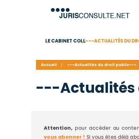
LE CABINET COLL
---ACTUALITÉS DU DR
C.V.
Compétences
Barême des honoraires - a
Accueil
---Actualités du droit public---
---Actualités 
Attention,
pour accéder au contenu
vous abonner !
Si vous êtes déjà ab