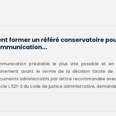
 former un référé conservatoire pour
ommunication...
unication préalable le plus vite possible et e
oirement avant le terme de la décision tacite de 
uments administratifs par lettre recommandée avec
cle L.521-3 du code de justice administrative, demander