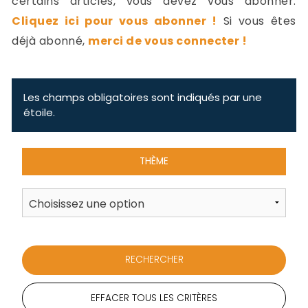
certains articles, vous devez vous abonner.
-
Cliquez ici pour vous abonner !
Si vous êtes
a
c
déjà abonné,
merci de vous connecter !
2
F
L
u
Les champs obligatoires sont indiqués par une
étoile.
THÈME
EFFACER TOUS LES CRITÈRES