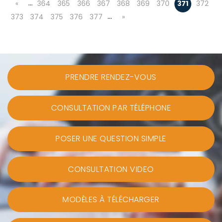
…
«
364
365
366
367
368
369
370
371
372
…
373
374
375
376
377
»
PRENDRE RENDEZ-VOUS
CONSULTATION PAR TÉLÉPHONE
POSER UNE QUESTION SIMPLE
CONSULTATION VIDEO
MODÈLES À TÉLÉCHARGER