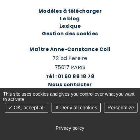
Modèles à télécharger
Le blog
Lexique
Gestion des cookies
Maître Anne-Constance Coll
72 bd Pereire
75017 PARIS
Tél : 01 60 88 18 78
Nous contacter
Prendre rendez-vous
This site uses cookies and gives you control over what you want
Espace client du cabinet
to activate
OK, accept all
Deny all cookies
Personalize
©2016-26 Jurisconsulte - Tous droits réservés -
Conception Absolute Communication & Création
Privacy policy
Answeb -
Gestion cookies