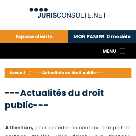
Espace clients
MON PANIER :
0
modèle
MENU
Le cabinet COLL
---Actualités du droit public---
L
Accueil
---Actualités du droit public---
Droit pénal---
c
Droit privé ---
C
---Actualités du droit
Abonnement aux actualités
C
public---
---Me contacter
C
B
-
d
-
Attention,
pour accéder au contenu complet de
h
-