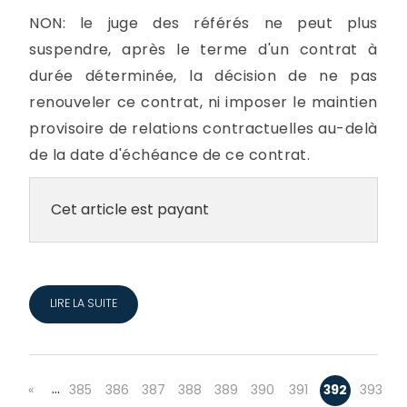
NON: le juge des référés ne peut plus
suspendre, après le terme d'un contrat à
durée déterminée, la décision de ne pas
renouveler ce contrat, ni imposer le maintien
provisoire de relations contractuelles au-delà
de la date d'échéance de ce contrat.
Cet article est payant
LIRE LA SUITE
…
«
385
386
387
388
389
390
391
392
393