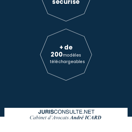
sécurisé
+ de
200
modèles
téléchargeables