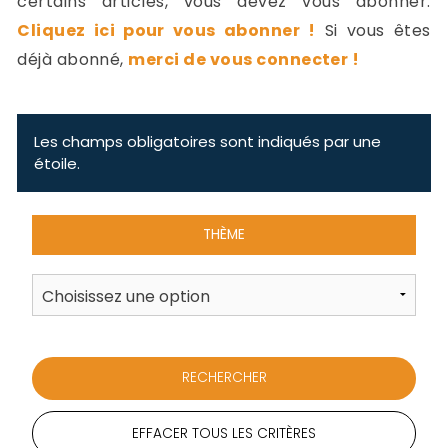
certains articles, vous devez vous abonner.
-
Cliquez ici pour vous abonner !
Si vous êtes
a
c
déjà abonné,
merci de vous connecter !
2
F
L
u
Les champs obligatoires sont indiqués par une
étoile.
THÈME
EFFACER TOUS LES CRITÈRES