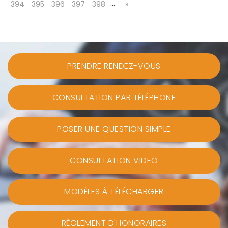
…
394
395
396
397
398
»
PRENDRE RENDEZ-VOUS
CONSULTATION PAR TÉLÉPHONE
POSER UNE QUESTION SIMPLE
CONSULTATION VIDEO
MODÈLES À TÉLÉCHARGER
RÈGLEMENT D'HONORAIRES