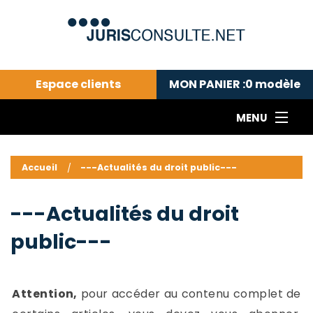
Espace clients
MON PANIER :
0
modèle
MENU
Le cabinet COLL
---Actualités du droit public---
L
Accueil
---Actualités du droit public---
Droit pénal---
c
Droit privé ---
C
---Actualités du droit
Abonnement aux actualités
C
public---
---Me contacter
C
B
-
d
-
Attention,
pour accéder au contenu complet de
h
-