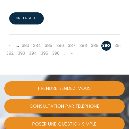
LIRE LA SUITE
…
«
383
384
385
386
387
388
389
390
391
…
392
393
394
395
396
»
PRENDRE RENDEZ-VOUS
CONSULTATION PAR TÉLÉPHONE
POSER UNE QUESTION SIMPLE