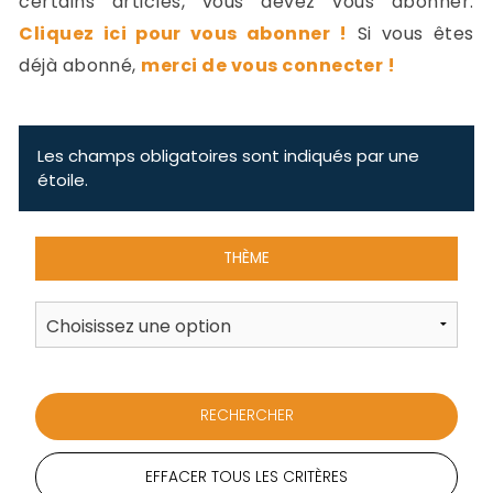
certains articles, vous devez vous abonner.
-
Cliquez ici pour vous abonner !
Si vous êtes
a
c
déjà abonné,
merci de vous connecter !
2
F
L
u
Les champs obligatoires sont indiqués par une
étoile.
THÈME
EFFACER TOUS LES CRITÈRES