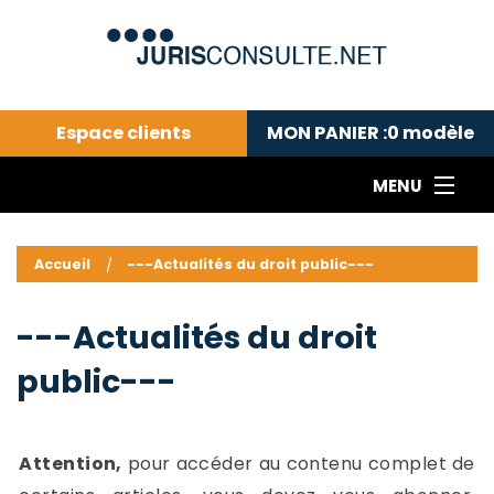
Espace clients
MON PANIER :
0
modèle
MENU
Le cabinet COLL
---Actualités du droit public---
L
Accueil
---Actualités du droit public---
Droit pénal---
c
Droit privé ---
C
---Actualités du droit
Abonnement aux actualités
C
public---
---Me contacter
C
B
-
d
-
Attention,
pour accéder au contenu complet de
h
-