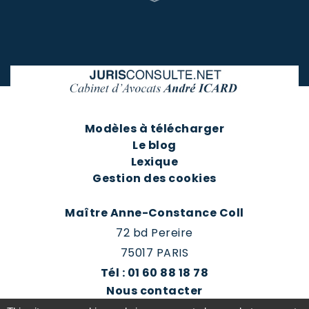
Modèles à télécharger
Le blog
Lexique
Gestion des cookies
Maître Anne-Constance Coll
72 bd Pereire
75017 PARIS
Tél : 01 60 88 18 78
Nous contacter
Prendre rendez-vous