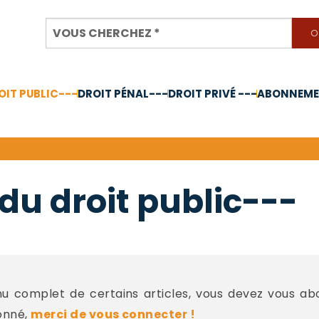
OIT PUBLIC---
DROIT PÉNAL---
DROIT PRIVÉ ---
ABONNEMEN
nnée 2024
du droit public---
 complet de certains articles, vous devez vous a
onné,
merci de vous connecter !