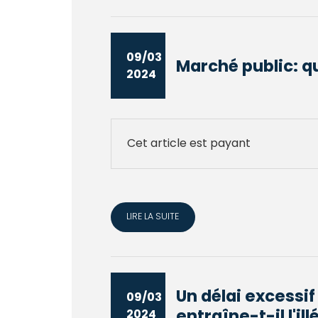
09/03
Marché public: qu
2024
Cet article est payant
LIRE LA SUITE
Un délai excessif
09/03
entraîne-t-il l'illé
2024