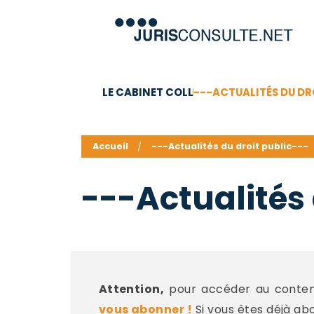
LE CABINET COLL
---ACTUALITÉS DU DR
C.V.
Compétences
Barême des honoraires - a
Accueil
---Actualités du droit public---
---Actualités 
Attention,
pour accéder au contenu
vous abonner !
Si vous êtes déjà ab