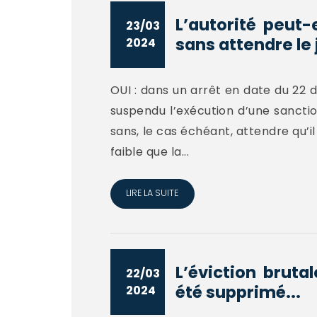
L’autorité peut-
23/03
sans attendre le
2024
OUI : dans un arrêt en date du 22 
suspendu l’exécution d’une sancti
sans, le cas échéant, attendre qu’il
faible que la...
LIRE LA SUITE
L’éviction brutal
22/03
été supprimé...
2024