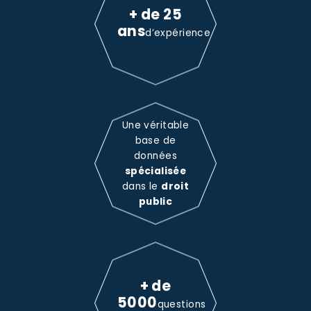
+ de 25
ans
d’expérience
Une véritable
base de
données
spécialisée
dans le
droit
public
+ de
5000
questions