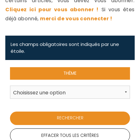
certains articles, vous devez vous abonner.
-
Cliquez ici pour vous abonner !
Si vous êtes
a
c
déjà abonné,
merci de vous connecter !
2
F
L
u
Les champs obligatoires sont indiqués par une
étoile.
THÈME
EFFACER TOUS LES CRITÈRES