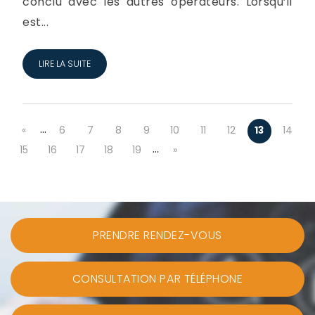
conclu avec les autres opérateurs. Lorsqu’il
est...
LIRE LA SUITE
…
«
6
7
8
9
10
11
12
13
14
…
15
16
17
18
19
»
PRENDRE RENDEZ-VOUS
CONSULTATION PAR TÉLÉPHONE