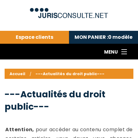
Espace clients
MON PANIER :
0
modèle
MENU
Le cabinet COLL
---Actualités du droit public---
L
Accueil
---Actualités du droit public---
Droit pénal---
c
Droit privé ---
C
---Actualités du droit
Abonnement aux actualités
C
public---
---Me contacter
C
B
-
d
-
Attention,
pour accéder au contenu complet de
h
-