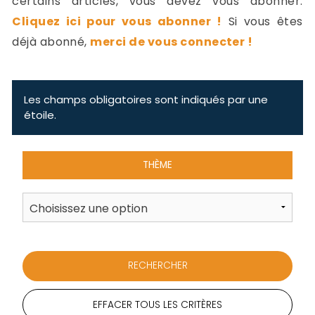
certains articles, vous devez vous abonner.
-
Cliquez ici pour vous abonner !
Si vous êtes
a
c
déjà abonné,
merci de vous connecter !
2
F
L
u
Les champs obligatoires sont indiqués par une
étoile.
THÈME
EFFACER TOUS LES CRITÈRES