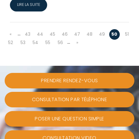
LIRE LA SUITE
…
«
43
44
45
46
47
48
49
50
51
…
52
53
54
55
56
»
PRENDRE RENDEZ-VOUS
CONSULTATION PAR TÉLÉPHONE
POSER UNE QUESTION SIMPLE
CONSULTATION VIDEO