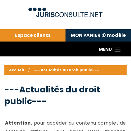
Espace clients
MON PANIER :
0
modèle
MENU
Le cabinet COLL
---Actualités du droit public---
L
Accueil
---Actualités du droit public---
Droit pénal---
c
Droit privé ---
C
---Actualités du droit
Abonnement aux actualités
C
public---
---Me contacter
C
B
-
d
-
Attention,
pour accéder au contenu complet de
h
-