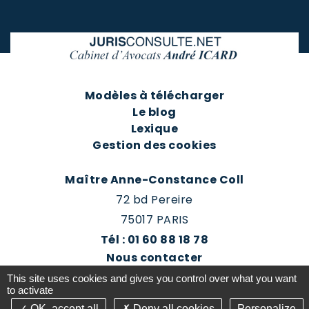
Modèles à télécharger
Le blog
Lexique
Gestion des cookies
Maître Anne-Constance Coll
72 bd Pereire
75017 PARIS
Tél : 01 60 88 18 78
Nous contacter
Prendre rendez-vous
This site uses cookies and gives you control over what you want
Espace client du cabinet
to activate
OK, accept all
Deny all cookies
Personalize