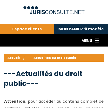
Espace clients
MON PANIER :
0
modèle
MENU
Le cabinet COLL
---Actualités du droit public---
L
Accueil
---Actualités du droit public---
Droit pénal---
c
Droit privé ---
C
---Actualités du droit
Abonnement aux actualités
C
public---
---Me contacter
C
B
-
d
-
Attention,
pour accéder au contenu complet de
h
-