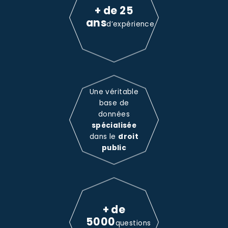
+ de 25
ans
d’expérience
Une véritable
base de
données
spécialisée
dans le
droit
public
+ de
5000
questions