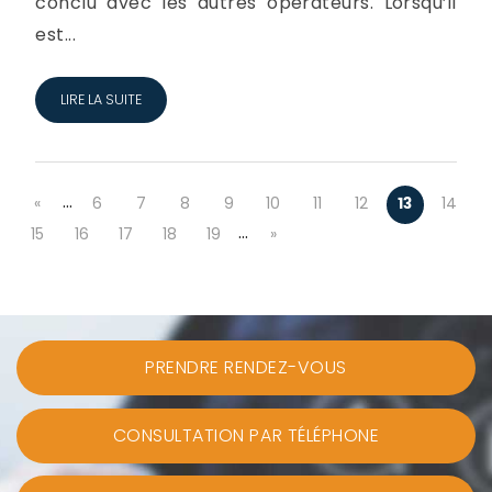
conclu avec les autres opérateurs. Lorsqu’il
est...
LIRE LA SUITE
…
«
6
7
8
9
10
11
12
13
14
…
15
16
17
18
19
»
PRENDRE RENDEZ-VOUS
CONSULTATION PAR TÉLÉPHONE