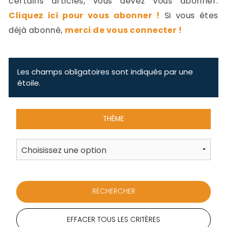
certains articles, vous devez vous abonner.
-
Cliquez ici pour vous abonner !
Si vous êtes
a
c
déjà abonné,
merci de vous connecter !
2
F
L
u
Les champs obligatoires sont indiqués par une
étoile.
THÈME
EFFACER TOUS LES CRITÈRES