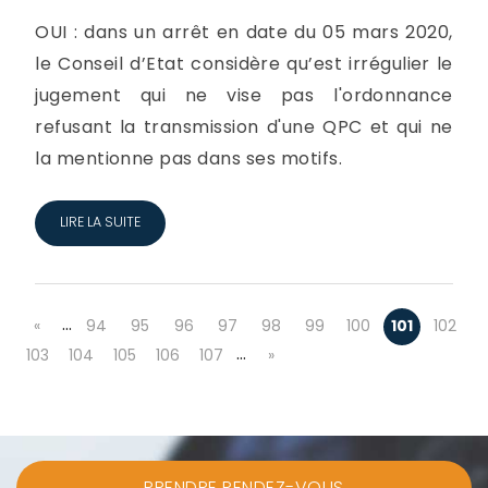
OUI : dans un arrêt en date du 05 mars 2020,
le Conseil d’Etat considère qu’est irrégulier le
jugement qui ne vise pas l'ordonnance
refusant la transmission d'une QPC et qui ne
la mentionne pas dans ses motifs.
LIRE LA SUITE
…
«
94
95
96
97
98
99
100
101
102
…
103
104
105
106
107
»
PRENDRE RENDEZ-VOUS