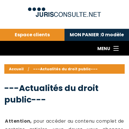
Espace clients
MON PANIER :
0
modèle
MENU
Le cabinet COLL
---Actualités du droit public---
L
Accueil
---Actualités du droit public---
Droit pénal---
c
Droit privé ---
C
---Actualités du droit
Abonnement aux actualités
C
public---
---Me contacter
C
B
-
d
-
Attention,
pour accéder au contenu complet de
h
-