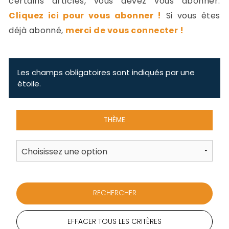
certains articles, vous devez vous abonner.
-
Cliquez ici pour vous abonner !
Si vous êtes
a
c
déjà abonné,
merci de vous connecter !
2
F
L
u
Les champs obligatoires sont indiqués par une
étoile.
THÈME
EFFACER TOUS LES CRITÈRES