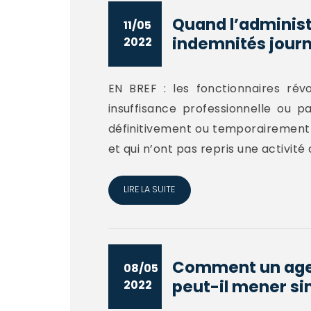
Quand l’administ
11/05
indemnités journ
2022
EN BREF : les fonctionnaires rév
insuffisance professionnelle ou p
définitivement ou temporairement d
et qui n’ont pas repris une activité 
LIRE LA SUITE
Comment un agen
08/05
peut-il mener si
2022