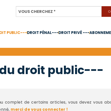
OIT PUBLIC---
DROIT PÉNAL---
DROIT PRIVÉ ---
ABONNEMEN
nnée 2024
du droit public---
 complet de certains articles, vous devez vous a
onné,
merci de vous connecter !