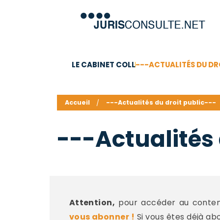
LE CABINET COLL
---ACTUALITÉS DU DR
C.V.
Compétences
Barême des honoraires - a
Accueil
---Actualités du droit public---
---Actualités 
Attention,
pour accéder au contenu
vous abonner !
Si vous êtes déjà ab