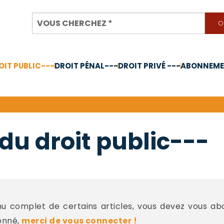
OIT PUBLIC---
DROIT PÉNAL---
DROIT PRIVÉ ---
ABONNEMEN
nnée 2024
du droit public---
 complet de certains articles, vous devez vous a
onné,
merci de vous connecter !