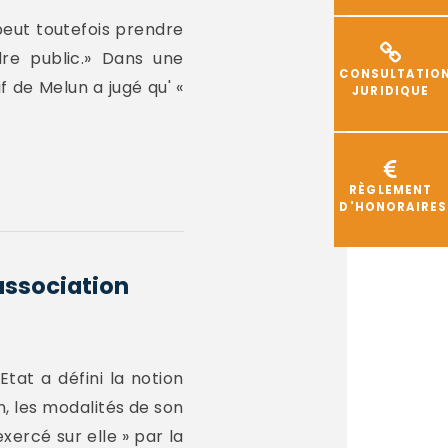
 peut toutefois prendre
re public.» Dans une
CONSULTATIO
f de Melun a jugé qu' «
JURIDIQUE
RÈGLEMENT
D'HONORAIRES
association
tat a défini la notion
n, les modalités de son
xercé sur elle » par la