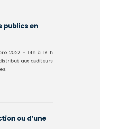
s publics en
bre 2022 - 14h à 18 h
istribué aux auditeurs
es.
action ou d’une