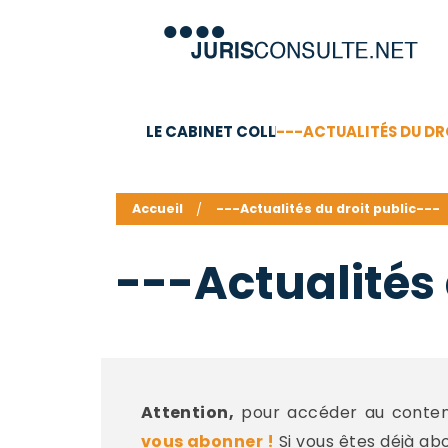
LE CABINET COLL
---ACTUALITÉS DU DR
C.V.
Compétences
Barême des honoraires - a
Accueil
---Actualités du droit public---
---Actualités 
Attention,
pour accéder au contenu
vous abonner !
Si vous êtes déjà ab