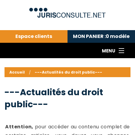
Espace clients
MON PANIER :
0
modèle
MENU
Le cabinet COLL
---Actualités du droit public---
L
Accueil
---Actualités du droit public---
Droit pénal---
c
Droit privé ---
C
---Actualités du droit
Abonnement aux actualités
C
public---
---Me contacter
C
B
-
d
-
Attention,
pour accéder au contenu complet de
h
-