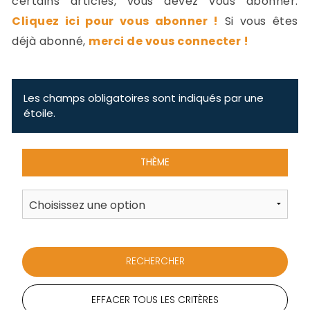
certains articles, vous devez vous abonner.
-
Cliquez ici pour vous abonner !
Si vous êtes
a
c
déjà abonné,
merci de vous connecter !
2
F
L
u
Les champs obligatoires sont indiqués par une
étoile.
THÈME
EFFACER TOUS LES CRITÈRES