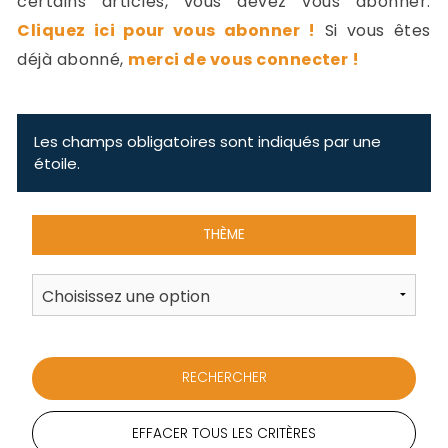
certains articles, vous devez vous abonner.
-
Cliquez ici pour vous abonner !
Si vous êtes
a
c
déjà abonné,
merci de vous connecter !
2
F
L
u
Les champs obligatoires sont indiqués par une
étoile.
THÈME
EFFACER TOUS LES CRITÈRES