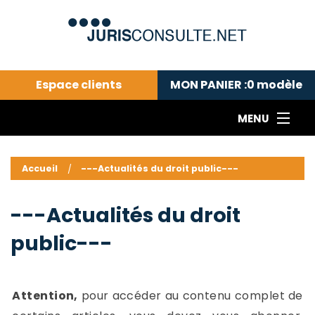
Espace clients
MON PANIER :
0
modèle
MENU
Le cabinet COLL
---Actualités du droit public---
L
Accueil
---Actualités du droit public---
Droit pénal---
c
Droit privé ---
C
---Actualités du droit
Abonnement aux actualités
C
public---
---Me contacter
C
B
-
d
-
Attention,
pour accéder au contenu complet de
h
-