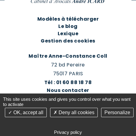
Modèles à télécharger
Le blog
Lexique
Gestion des cookies
Maître Anne-Constance Coll
72 bd Pereire
75017 PARIS
Tél : 01 60 88 18 78
Nous contacter
Prendre rendez-vous
This site uses cookies and gives you control over what you want
Espace client du cabinet
to activate
OK, accept all
Deny all cookies
Personalize
©2016-26 Jurisconsulte - Tous droits réservés -
Conception Absolute Communication & Création
Privacy policy