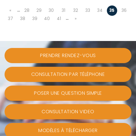
…
«
28
29
30
31
32
33
34
35
36
…
37
38
39
40
41
»
PRENDRE RENDEZ-VOUS
CONSULTATION PAR TÉLÉPHONE
POSER UNE QUESTION SIMPLE
CONSULTATION VIDEO
MODÈLES À TÉLÉCHARGER