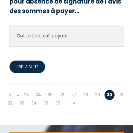
pour absence de signature de l'avis
des sommes à payer...
Cet article est payant
LIRE LA SUITE
…
«
23
24
25
26
27
28
29
30
31
…
32
33
34
35
36
»