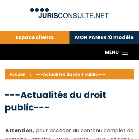
Espace clients
MON PANIER :
0
modèle
MENU
Le cabinet COLL
---Actualités du droit public---
L
Accueil
---Actualités du droit public---
Droit pénal---
c
Droit privé ---
C
---Actualités du droit
Abonnement aux actualités
C
public---
---Me contacter
C
B
-
d
-
Attention,
pour accéder au contenu complet de
h
-