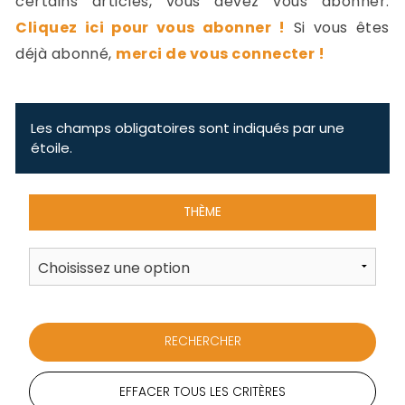
certains articles, vous devez vous abonner.
-
Cliquez ici pour vous abonner !
Si vous êtes
a
c
déjà abonné,
merci de vous connecter !
2
F
L
u
Les champs obligatoires sont indiqués par une
étoile.
THÈME
EFFACER TOUS LES CRITÈRES