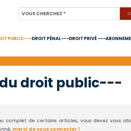
OIT PUBLIC---
DROIT PÉNAL---
DROIT PRIVÉ ---
ABONNEMEN
nnée 2024
du droit public---
 complet de certains articles, vous devez vous a
onné,
merci de vous connecter !