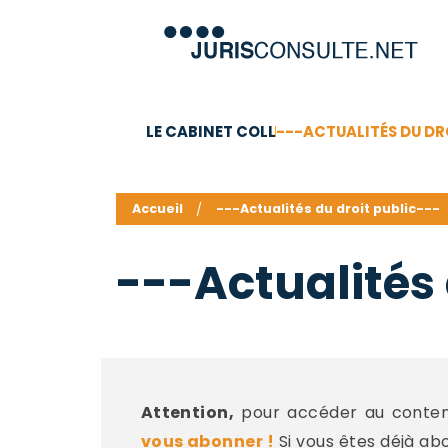
LE CABINET COLL
---ACTUALITÉS DU DR
C.V.
Compétences
Barême des honoraires - a
Accueil
---Actualités du droit public---
---Actualités 
Attention,
pour accéder au contenu
vous abonner !
Si vous êtes déjà ab