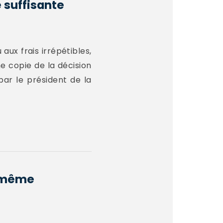
e suffisante
ux frais irrépétibles,
e copie de la décision
par le président de la
e-même