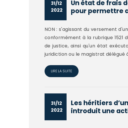
Un état de frais d
31/12
pour permettre a
2022
NON : s'agissant du versement d'u
conformément à la rubrique 1521 d
de justice, ainsi qu'un état exéc
juridiction ou le magistrat délégué à.
LIRE LA SUITE
Les héritiers d’
31/12
introduit une act
2022