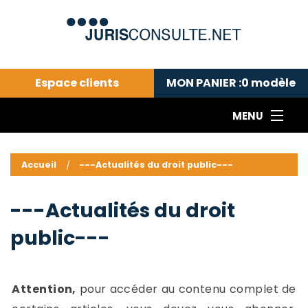
Espace clients
MON PANIER :
0
modèle
MENU
Le cabinet COLL
---Actualités du droit public---
L
Accueil
---Actualités du droit public---
Droit pénal---
c
Droit privé ---
C
---Actualités du droit
Abonnement aux actualités
C
public---
---Me contacter
C
B
-
d
-
Attention,
pour accéder au contenu complet de
h
-