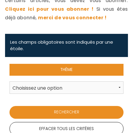
certains articles, vous devez vous abonner.
-
Cliquez ici pour vous abonner !
Si vous êtes
a
c
déjà abonné,
merci de vous connecter !
2
F
L
u
Les champs obligatoires sont indiqués par une
étoile.
THÈME
EFFACER TOUS LES CRITÈRES