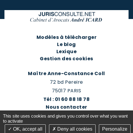
Modèles à télécharger
Le blog
Lexique
Gestion des cookies
Maître Anne-Constance Coll
72 bd Pereire
75017 PARIS
Tél : 01 60 88 18 78
Nous contacter
Prendre rendez-vous
This site uses cookies and gives you control over what you want
Espace client du cabinet
to activate
OK, accept all
Deny all cookies
Personalize