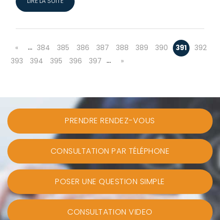
LIRE LA SUITE
…
«
384
385
386
387
388
389
390
391
392
…
393
394
395
396
397
»
PRENDRE RENDEZ-VOUS
CONSULTATION PAR TÉLÉPHONE
POSER UNE QUESTION SIMPLE
CONSULTATION VIDEO