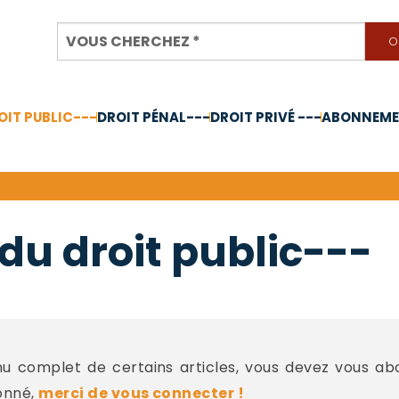
OIT PUBLIC---
DROIT PÉNAL---
DROIT PRIVÉ ---
ABONNEMEN
nnée 2024
du droit public---
 complet de certains articles, vous devez vous a
onné,
merci de vous connecter !