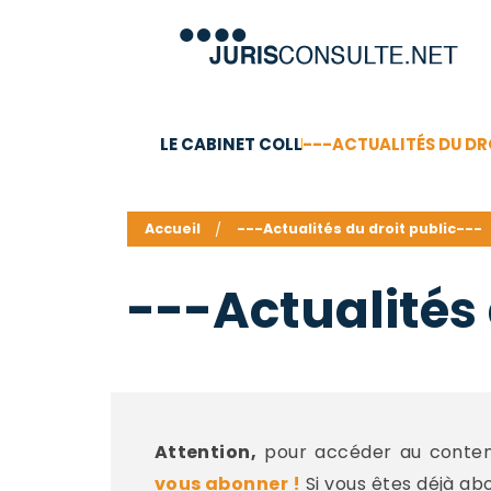
LE CABINET COLL
---ACTUALITÉS DU DR
C.V.
Compétences
Barême des honoraires - a
Accueil
---Actualités du droit public---
---Actualités 
Attention,
pour accéder au contenu
vous abonner !
Si vous êtes déjà ab