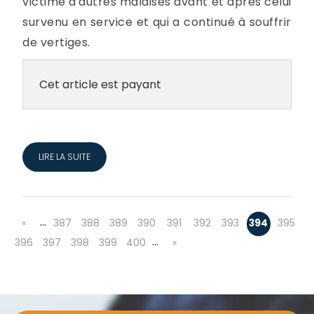
victime d'autres malaises avant et après celui
survenu en service et qui a continué à souffrir
de vertiges.
Cet article est payant
LIRE LA SUITE
…
«
387
388
389
390
391
392
393
394
395
…
396
397
398
399
400
»