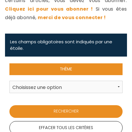
certains articles, vous devez vous abonner.
-
Cliquez ici pour vous abonner !
Si vous êtes
a
c
déjà abonné,
merci de vous connecter !
2
F
L
u
Les champs obligatoires sont indiqués par une
étoile.
THÈME
EFFACER TOUS LES CRITÈRES