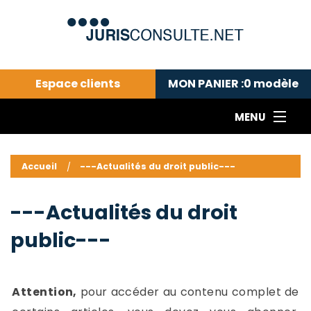
Espace clients
MON PANIER :
0
modèle
MENU
Le cabinet COLL
---Actualités du droit public---
L
Accueil
---Actualités du droit public---
Droit pénal---
c
Droit privé ---
C
---Actualités du droit
Abonnement aux actualités
C
public---
---Me contacter
C
B
-
d
-
Attention,
pour accéder au contenu complet de
h
-