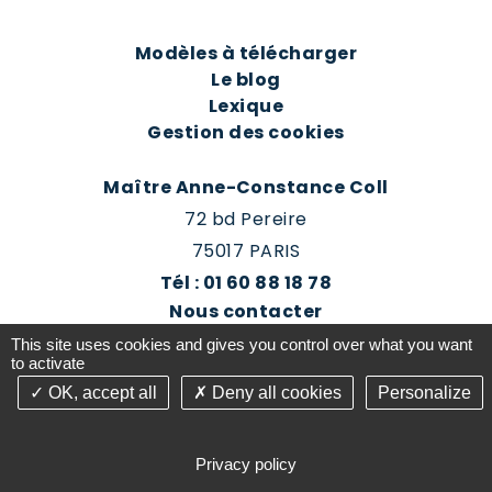
Modèles à télécharger
Le blog
Lexique
Gestion des cookies
Maître Anne-Constance Coll
72 bd Pereire
75017 PARIS
Tél : 01 60 88 18 78
Nous contacter
Prendre rendez-vous
This site uses cookies and gives you control over what you want
Espace client du cabinet
to activate
OK, accept all
Deny all cookies
Personalize
©2016-26 Jurisconsulte - Tous droits réservés -
Conception Absolute Communication & Création
Privacy policy
Answeb -
Gestion cookies