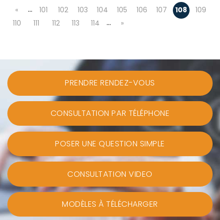
…
«
101
102
103
104
105
106
107
108
109
…
110
111
112
113
114
»
PRENDRE RENDEZ-VOUS
CONSULTATION PAR TÉLÉPHONE
POSER UNE QUESTION SIMPLE
CONSULTATION VIDEO
MODÈLES À TÉLÉCHARGER