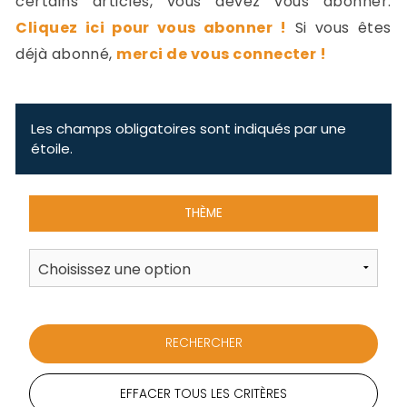
certains articles, vous devez vous abonner.
-
Cliquez ici pour vous abonner !
Si vous êtes
a
c
déjà abonné,
merci de vous connecter !
2
F
L
u
Les champs obligatoires sont indiqués par une
étoile.
THÈME
EFFACER TOUS LES CRITÈRES