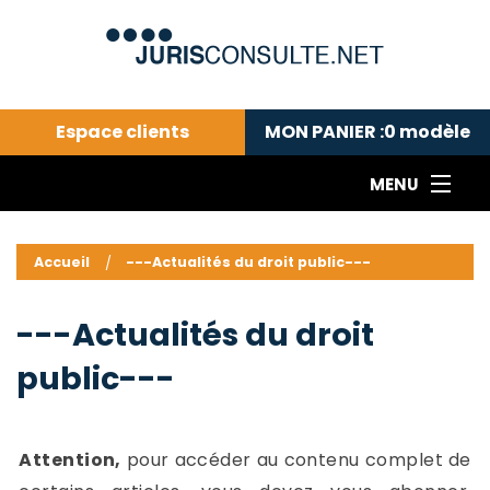
Espace clients
MON PANIER :
0
modèle
MENU
Le cabinet COLL
---Actualités du droit public---
L
Accueil
---Actualités du droit public---
Droit pénal---
c
Droit privé ---
C
---Actualités du droit
Abonnement aux actualités
C
public---
---Me contacter
C
B
-
d
-
Attention,
pour accéder au contenu complet de
h
-