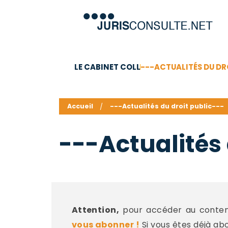
LE CABINET COLL
---ACTUALITÉS DU DR
C.V.
Compétences
Barême des honoraires - a
Accueil
---Actualités du droit public---
---Actualités 
Attention,
pour accéder au contenu
vous abonner !
Si vous êtes déjà ab