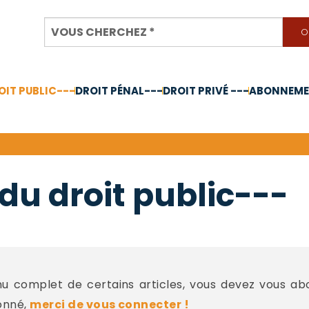
OIT PUBLIC---
DROIT PÉNAL---
DROIT PRIVÉ ---
ABONNEMEN
nnée 2024
du droit public---
 complet de certains articles, vous devez vous a
onné,
merci de vous connecter !