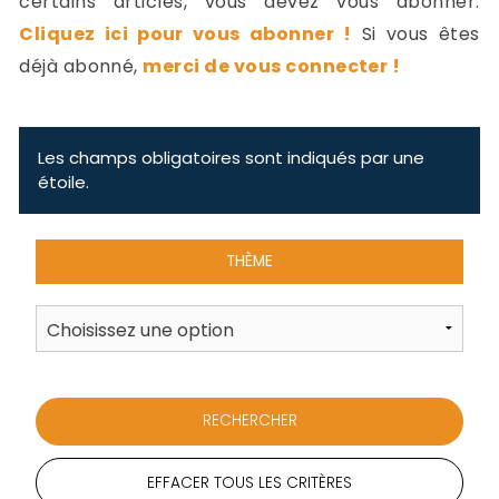
certains articles, vous devez vous abonner.
-
Cliquez ici pour vous abonner !
Si vous êtes
a
c
déjà abonné,
merci de vous connecter !
2
F
L
u
Les champs obligatoires sont indiqués par une
étoile.
THÈME
EFFACER TOUS LES CRITÈRES