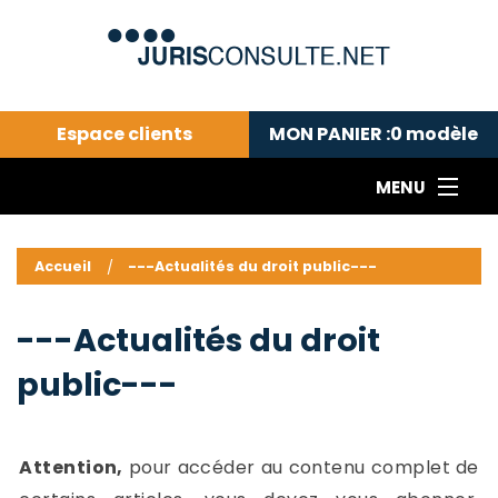
Espace clients
MON PANIER :
0
modèle
MENU
Le cabinet COLL
---Actualités du droit public---
L
Accueil
---Actualités du droit public---
Droit pénal---
c
Droit privé ---
C
---Actualités du droit
Abonnement aux actualités
C
public---
---Me contacter
C
B
-
d
-
Attention,
pour accéder au contenu complet de
h
-