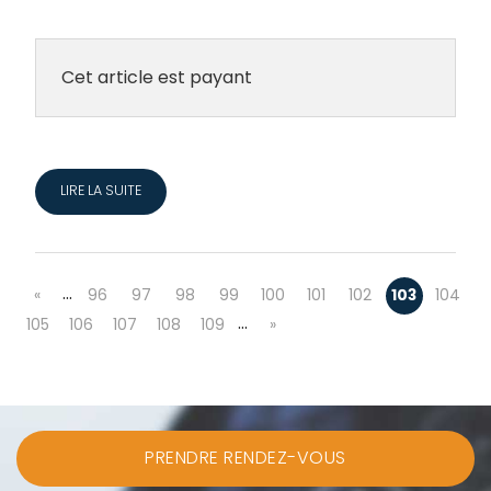
Cet article est payant
LIRE LA SUITE
…
«
96
97
98
99
100
101
102
103
104
…
105
106
107
108
109
»
PRENDRE RENDEZ-VOUS