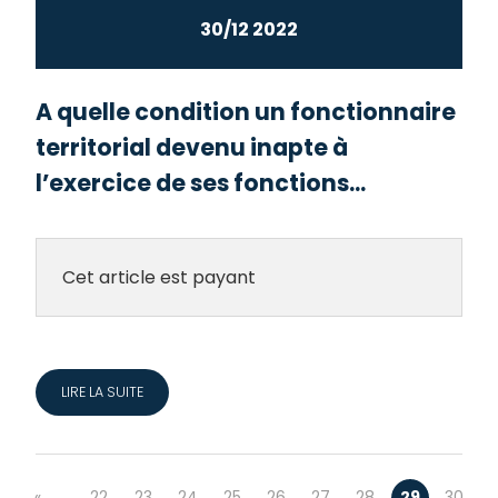
30/12 2022
A quelle condition un fonctionnaire
territorial devenu inapte à
l’exercice de ses fonctions...
Cet article est payant
LIRE LA SUITE
…
«
22
23
24
25
26
27
28
29
30