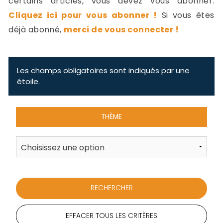
certains articles, vous devez vous abonner.
-
Cliquez ici pour vous abonner !
Si vous êtes
a
c
déjà abonné,
merci de vous connecter !
2
F
L
u
Les champs obligatoires sont indiqués par une
étoile.
THÈME
EFFACER TOUS LES CRITÈRES