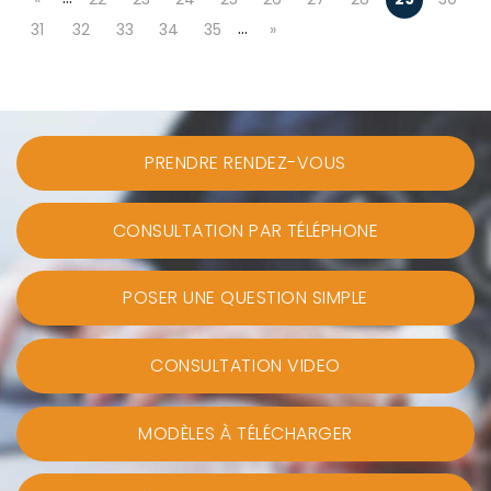
…
31
32
33
34
35
»
PRENDRE RENDEZ-VOUS
CONSULTATION PAR TÉLÉPHONE
POSER UNE QUESTION SIMPLE
CONSULTATION VIDEO
MODÈLES À TÉLÉCHARGER