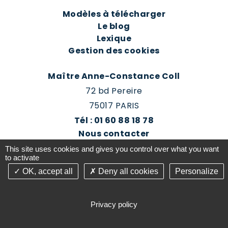
Modèles à télécharger
Le blog
Lexique
Gestion des cookies
Maître Anne-Constance Coll
72 bd Pereire
75017 PARIS
Tél : 01 60 88 18 78
Nous contacter
Prendre rendez-vous
This site uses cookies and gives you control over what you want
Espace client du cabinet
to activate
OK, accept all
Deny all cookies
Personalize
©2016-26 Jurisconsulte - Tous droits réservés -
Conception Absolute Communication & Création
Privacy policy
Answeb -
Gestion cookies
Plan du site
Mentions légales