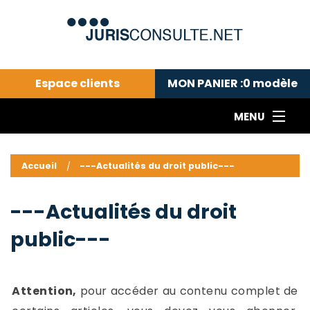
Espace clients
MON PANIER :
0
modèle
MENU
Le cabinet COLL
---Actualités du droit public---
L
Accueil
---Actualités du droit public---
Droit pénal---
c
Droit privé ---
C
---Actualités du droit
Abonnement aux actualités
C
public---
---Me contacter
C
B
-
d
-
Attention,
pour accéder au contenu complet de
h
-