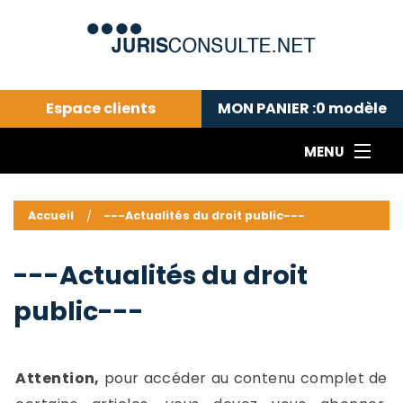
Espace clients
MON PANIER :
0
modèle
MENU
Le cabinet COLL
---Actualités du droit public---
L
Accueil
---Actualités du droit public---
Droit pénal---
c
Droit privé ---
C
---Actualités du droit
Abonnement aux actualités
C
public---
---Me contacter
C
B
-
d
-
Attention,
pour accéder au contenu complet de
h
-