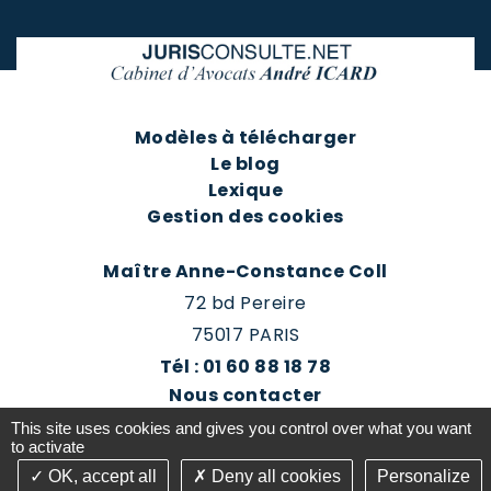
Modèles à télécharger
Le blog
Lexique
Gestion des cookies
Maître Anne-Constance Coll
72 bd Pereire
75017 PARIS
Tél : 01 60 88 18 78
Nous contacter
Prendre rendez-vous
This site uses cookies and gives you control over what you want
Espace client du cabinet
to activate
OK, accept all
Deny all cookies
Personalize