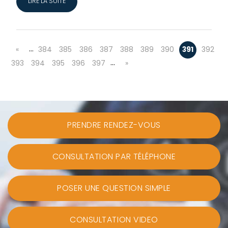
LIRE LA SUITE
…
«
384
385
386
387
388
389
390
391
392
…
393
394
395
396
397
»
PRENDRE RENDEZ-VOUS
CONSULTATION PAR TÉLÉPHONE
POSER UNE QUESTION SIMPLE
CONSULTATION VIDEO