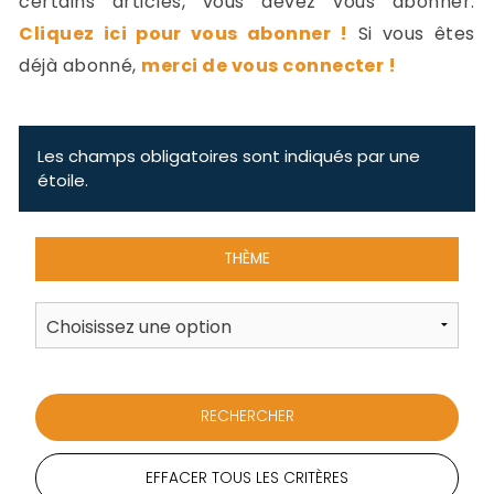
certains articles, vous devez vous abonner.
-
Cliquez ici pour vous abonner !
Si vous êtes
a
c
déjà abonné,
merci de vous connecter !
2
F
L
u
Les champs obligatoires sont indiqués par une
étoile.
THÈME
EFFACER TOUS LES CRITÈRES