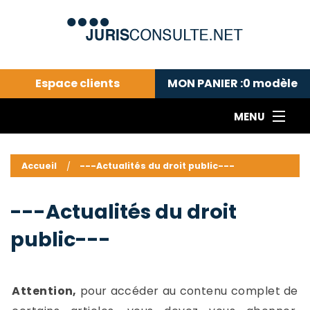
Espace clients
MON PANIER :
0
modèle
MENU
Le cabinet COLL
---Actualités du droit public---
L
Accueil
---Actualités du droit public---
Droit pénal---
c
Droit privé ---
C
---Actualités du droit
Abonnement aux actualités
C
public---
---Me contacter
C
B
-
d
-
Attention,
pour accéder au contenu complet de
h
-