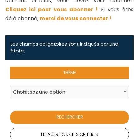
certains articles, vous devez vous abonner.
-
Cliquez ici pour vous abonner !
Si vous êtes
a
c
déjà abonné,
merci de vous connecter !
2
F
L
u
Les champs obligatoires sont indiqués par une
étoile.
THÈME
EFFACER TOUS LES CRITÈRES