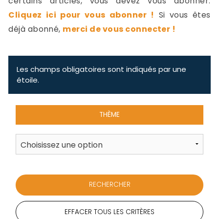
certains articles, vous devez vous abonner.
-
Cliquez ici pour vous abonner !
Si vous êtes
a
c
déjà abonné,
merci de vous connecter !
2
F
L
u
Les champs obligatoires sont indiqués par une
étoile.
THÈME
EFFACER TOUS LES CRITÈRES