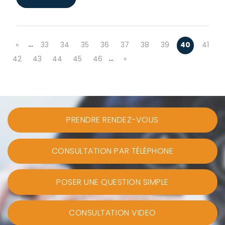
…
«
33
34
35
36
37
38
39
40
41
…
42
43
44
45
46
»
PRENDRE RENDEZ-VOUS
CONSULTATION PAR TÉLÉPHONE
POSER UNE QUESTION SIMPLE
CONSULTATION VIDEO