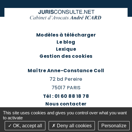
Modèles à télécharger
Le blog
Lexique
Gestion des cookies
Maître Anne-Constance Coll
72 bd Pereire
75017 PARIS
Tél : 01 60 88 18 78
Nous contacter
Prendre rendez-vous
This site uses cookies and gives you control over what you want
Espace client du cabinet
to activate
OK, accept all
Deny all cookies
Personalize