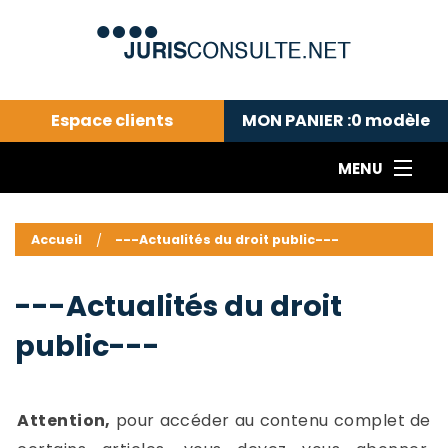
Espace clients
MON PANIER :
0
modèle
MENU
Le cabinet COLL
---Actualités du droit public---
L
Accueil
---Actualités du droit public---
Droit pénal---
c
Droit privé ---
C
---Actualités du droit
Abonnement aux actualités
C
public---
---Me contacter
C
B
-
d
-
Attention,
pour accéder au contenu complet de
h
-