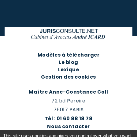
Modèles à télécharger
Le blog
Lexique
Gestion des cookies
Maître Anne-Constance Coll
72 bd Pereire
75017 PARIS
Tél : 01 60 88 18 78
Nous contacter
Prendre rendez-vous
This site uses cookies and gives you control over what you want