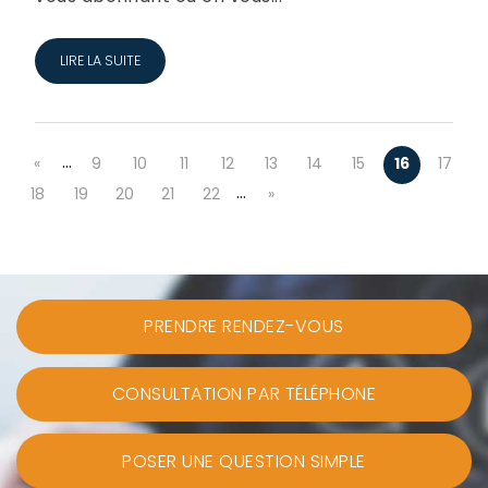
LIRE LA SUITE
…
«
9
10
11
12
13
14
15
16
17
…
18
19
20
21
22
»
PRENDRE RENDEZ-VOUS
CONSULTATION PAR TÉLÉPHONE
POSER UNE QUESTION SIMPLE