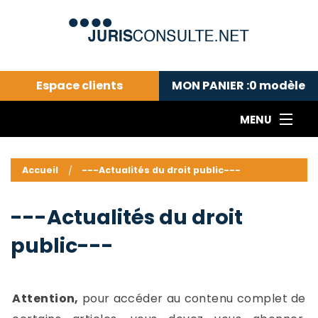
Espace clients
MON PANIER :
0
modèle
MENU
Le cabinet COLL
---Actualités du droit public---
L
Accueil
---Actualités du droit public---
Droit pénal---
c
Droit privé ---
C
---Actualités du droit
Abonnement aux actualités
C
public---
---Me contacter
C
B
-
d
-
Attention,
pour accéder au contenu complet de
h
-