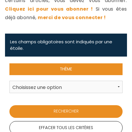
certains articles, vous devez vous abonner.
-
Cliquez ici pour vous abonner !
Si vous êtes
a
c
déjà abonné,
merci de vous connecter !
2
F
L
u
Les champs obligatoires sont indiqués par une
étoile.
THÈME
EFFACER TOUS LES CRITÈRES