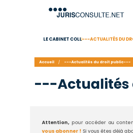
LE CABINET COLL
---ACTUALITÉS DU DR
C.V.
Compétences
Barême des honoraires - a
Accueil
---Actualités du droit public---
---Actualités 
Attention,
pour accéder au contenu
vous abonner !
Si vous êtes déjà ab