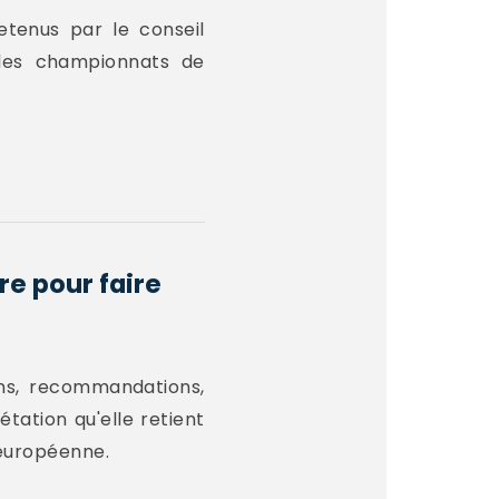
etenus par le conseil
e les championnats de
re pour faire
ons, recommandations,
étation qu'elle retient
n européenne.