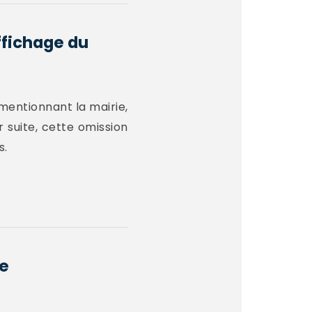
ffichage du
 mentionnant la mairie,
r suite, cette omission
s.
ge