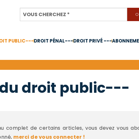
OIT PUBLIC---
DROIT PÉNAL---
DROIT PRIVÉ ---
ABONNEMEN
nnée 2024
du droit public---
 complet de certains articles, vous devez vous a
onné,
merci de vous connecter !