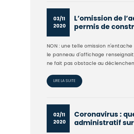
L’omission de l’a
03/11
permis de constru
2020
NON : une telle omission n'entache 
le panneau d'affichage renseignait l
ne fait pas obstacle au déclencheme
LIRE LA SUITE
Coronavirus : que
02/11
administratif sur 
2020